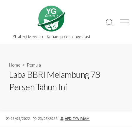
Skip
to
content
Search
Me
Toggle
Strategi Mengatur Keuangan dan Investasi
Home
>
Pemula
Laba BBRI Melambung 78
Persen Tahun Ini
PUBLISHED
LAST
AUTHOR
23/05/2022
23/05/2022
AFDITYA IMAM
DATE
MODIFIED
DATE