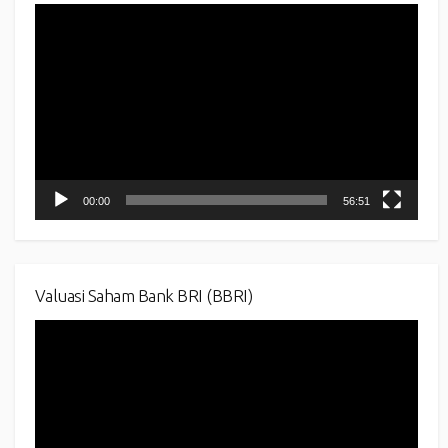
Video
Player
00:00
56:51
Valuasi Saham Bank BRI (BBRI)
Video
Player