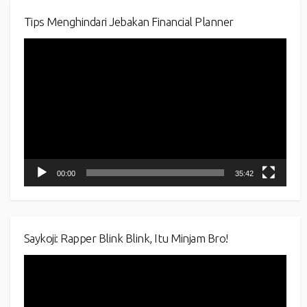
Tips Menghindari Jebakan Financial Planner
Video
Player
00:00
35:42
Saykoji: Rapper Blink Blink, Itu Minjam Bro!
Video
Player