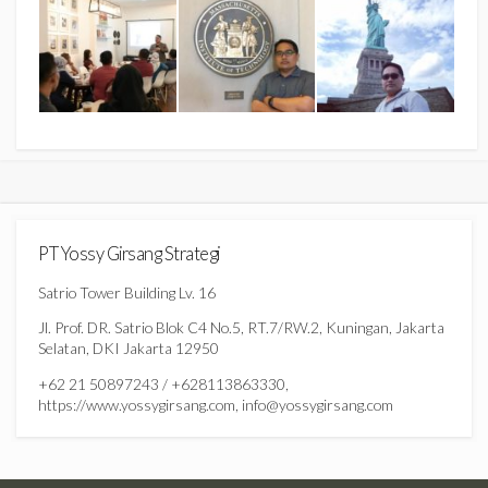
PT Yossy Girsang Strategi
Satrio Tower Building Lv. 16
Jl. Prof. DR. Satrio Blok C4 No.5, RT.7/RW.2, Kuningan, Jakarta
Selatan, DKI Jakarta 12950
+62 21 50897243 / +628113863330,
https://www.yossygirsang.com, info@yossygirsang.com