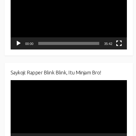
00:00
35:42
Saykoji: Rapper Blink Blink, Itu Minjam Bro!
Video
Player