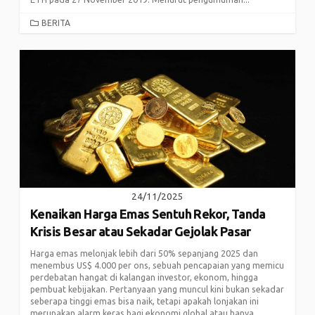
CATEGORIES
BERITA
24/11/2025
Kenaikan Harga Emas Sentuh Rekor, Tanda
Krisis Besar atau Sekadar Gejolak Pasar
Harga emas melonjak lebih dari 50% sepanjang 2025 dan
menembus US$ 4.000 per ons, sebuah pencapaian yang memicu
perdebatan hangat di kalangan investor, ekonom, hingga
pembuat kebijakan. Pertanyaan yang muncul kini bukan sekadar
seberapa tinggi emas bisa naik, tetapi apakah lonjakan ini
merupakan alarm keras bagi ekonomi global atau hanya