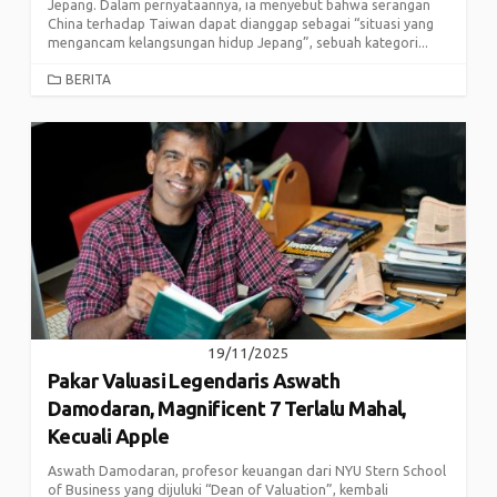
Jepang. Dalam pernyataannya, ia menyebut bahwa serangan
China terhadap Taiwan dapat dianggap sebagai “situasi yang
mengancam kelangsungan hidup Jepang”, sebuah kategori...
CATEGORIES
BERITA
19/11/2025
Pakar Valuasi Legendaris Aswath
Damodaran, Magnificent 7 Terlalu Mahal,
Kecuali Apple
Aswath Damodaran, profesor keuangan dari NYU Stern School
of Business yang dijuluki “Dean of Valuation”, kembali