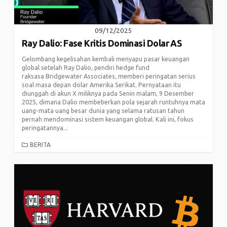
09/12/2025
Ray Dalio: Fase Kritis Dominasi Dolar AS
Gelombang kegelisahan kembali menyapu pasar keuangan
global setelah Ray Dalio, pendiri hedge fund
raksasa Bridgewater Associates, memberi peringatan serius
soal masa depan dolar Amerika Serikat. Pernyataan itu
diunggah di akun X miliknya pada Senin malam, 9 Desember
2025, dimana Dalio membeberkan pola sejarah runtuhnya mata
uang-mata uang besar dunia yang selama ratusan tahun
pernah mendominasi sistem keuangan global. Kali ini, fokus
peringatannya...
CATEGORIES
BERITA