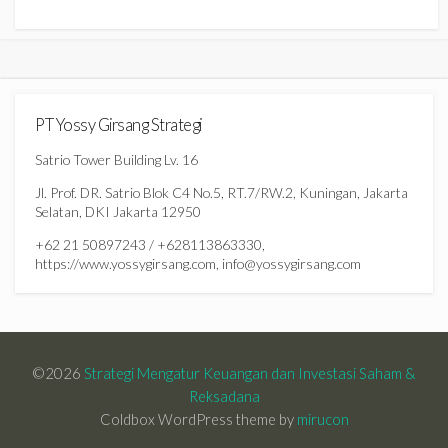
PT Yossy Girsang Strategi
Satrio Tower Building Lv. 16
Jl. Prof. DR. Satrio Blok C4 No.5, RT.7/RW.2, Kuningan, Jakarta
Selatan, DKI Jakarta 12950
+62 21 50897243 / +628113863330,
https://www.yossygirsang.com, info@yossygirsang.com
©2026
Strategi Mengatur Keuangan dan Investasi Saham &
Reksadana
Coldbox WordPress theme by
mirucon