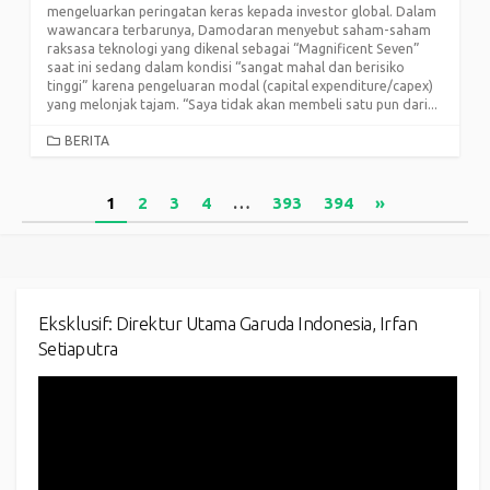
mengeluarkan peringatan keras kepada investor global. Dalam
wawancara terbarunya, Damodaran menyebut saham-saham
raksasa teknologi yang dikenal sebagai “Magnificent Seven”
saat ini sedang dalam kondisi “sangat mahal dan berisiko
tinggi” karena pengeluaran modal (capital expenditure/capex)
yang melonjak tajam. “Saya tidak akan membeli satu pun dari...
CATEGORIES
BERITA
Posts
1
2
3
4
…
393
394
»
pagination
Eksklusif: Direktur Utama Garuda Indonesia, Irfan
Setiaputra
Video
Player