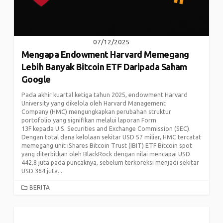
07/12/2025
Mengapa Endowment Harvard Memegang
Lebih Banyak Bitcoin ETF Daripada Saham
Google
Pada akhir kuartal ketiga tahun 2025, endowment Harvard
University yang dikelola oleh Harvard Management
Company (HMC) mengungkapkan perubahan struktur
portofolio yang signifikan melalui laporan Form
13F kepada U.S. Securities and Exchange Commission (SEC).
Dengan total dana kelolaan sekitar USD 57 miliar, HMC tercatat
memegang unit iShares Bitcoin Trust (IBIT) ETF Bitcoin spot
yang diterbitkan oleh BlackRock dengan nilai mencapai USD
442,8 juta pada puncaknya, sebelum terkoreksi menjadi sekitar
USD 364 juta...
CATEGORIES
BERITA