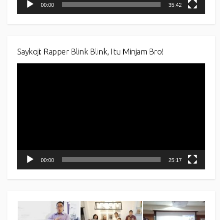
00:00
35:42
Saykoji: Rapper Blink Blink, Itu Minjam Bro!
Video
Player
00:00
25:17