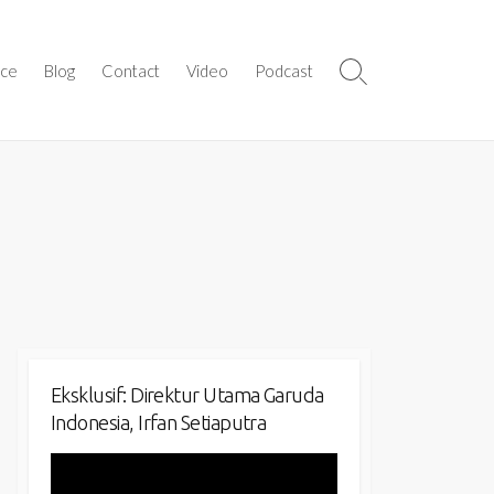
ice
Blog
Contact
Video
Podcast
Search
Toggle
Eksklusif: Direktur Utama Garuda
Indonesia, Irfan Setiaputra
Video
Player