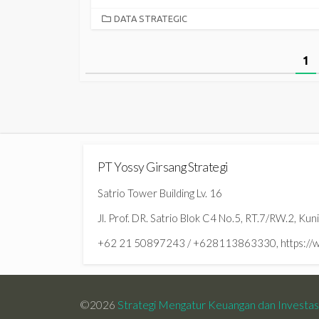
CATEGORIES
DATA STRATEGIC
Posts
1
pagination
PT Yossy Girsang Strategi
Satrio Tower Building Lv. 16
Jl. Prof. DR. Satrio Blok C4 No.5, RT.7/RW.2, Ku
+62 21 50897243 / +628113863330, https://ww
©2026
Strategi Mengatur Keuangan dan Investa