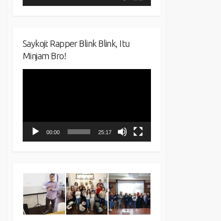
Saykoji: Rapper Blink Blink, Itu
Minjam Bro!
Video
Player
00:00
25:17