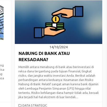
14/10/2024
NABUNG DI BANK ATAU
REKSADANA?
ing
Memilih antara menabung di bank atau berinvestasi di
bisa
reksa dana tergantung pada tujuan finansial, tingkat
ng
risiko, dan jangka waktu investasi Anda. Berikut adalah
asa
perbandingan antara keduanya: Keamanan dan Risiko
n
Nabung di Bank: Relatif sangat aman karena bank dijamin
oleh Lembaga Penjamin Simpanan (LPS) hingga nilai
tertentu. Risiko kehilangan dana hampir tidak ada, kecuali
jika terjadi hal-hal ekstrem di luar kendali....
CATEGORIES
DATA STRATEGIC