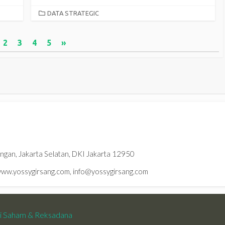
CATEGORIES
DATA STRATEGIC
2
3
4
5
»
ningan, Jakarta Selatan, DKI Jakarta 12950
w.yossygirsang.com, info@yossygirsang.com
si Saham & Reksadana