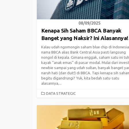
08/09/2025
Kenapa Sih Saham BBCA Banyak
Banget yang Naksir? Ini Alasannya!
Kalau udah ngomongin saham blue chip di Indonesia
nama BBCA alias Bank Central Asia pasti langsung
nongol di kepala. Gimana enggak, saham satu ini tu
kayak “anak emas” di pasar modal. Mulai dari inves
newbie sampai yang udah sultan, banyak banget ya
naruh hati (dan duit!) di BBCA. Tapi kenapa sih saham
begitu digandrungi? Yuk, kita bedah satu-satu
alasannya,...
CATEGORIES
DATA STRATEGIC