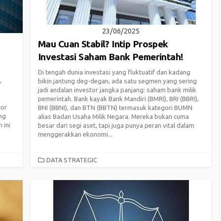
23/06/2025
Mau Cuan Stabil? Intip Prospek
Investasi Saham Bank Pemerintah!
Di tengah dunia investasi yang fluktuatif dan kadang
,
bikin jantung deg-degan, ada satu segmen yang sering
jadi andalan investor jangka panjang: saham bank milik
h
pemerintah. Bank kayak Bank Mandiri (BMRI), BRI (BBRI),
tor
BNI (BBNI), dan BTN (BBTN) termasuk kategori BUMN
ng
alias Badan Usaha Milik Negara. Mereka bukan cuma
 ini
besar dari segi aset, tapi juga punya peran vital dalam
menggerakkan ekonomi...
CATEGORIES
DATA STRATEGIC