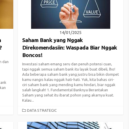
14/01/2025
h
Saham Bank yang Nggak
?
Direkomendasiin: Waspada Biar Nggak
Boncos!
n dan
Investasi saham emang seru dan penuh potensi cuan,
tapi nggak semua saham bank itu layak buat dibeli, lho!
Ada beberapa saham bank yang justru bisa bikin dompet
kamu nangis kalau nggak hati-hati. Yuk, kita bahas ciri-
Bank
ciri saham bank yang mending kamu hindari, biar nggak
kan
salah langkah! 1. Fundamental Banknya Berantakan
Saham yang sehat itu ibarat pohon yang akarnya kuat.
Kalau...
CATEGORIES
DATA STRATEGIC