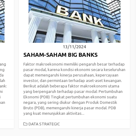
13/11/2024
SAHAM-SAHAM BIG BANKS
yang
Faktor makroekonomi memiliki pengaruh besar terhadap
ung
pasar modal, karena kondisi ekonomi secara keseluruhan
da
dapat memengaruhi kinerja perusahaan, kepercayaan
lah
investor, dan permintaan terhadap aset-aset keuangan.
ank:
Berikut adalah beberapa faktor makroekonomi utama
mi
yang berpengaruh terhadap pasar modal: Pertumbuhan
i
Ekonomi (PDB) Tingkat pertumbuhan ekonomi suatu
han
negara, yang sering diukur dengan Produk Domestik
Bruto (PDB), memengaruhi kinerja pasar modal. PDB
yang kuat menunjukkan aktivitas...
CATEGORIES
DATA STRATEGIC