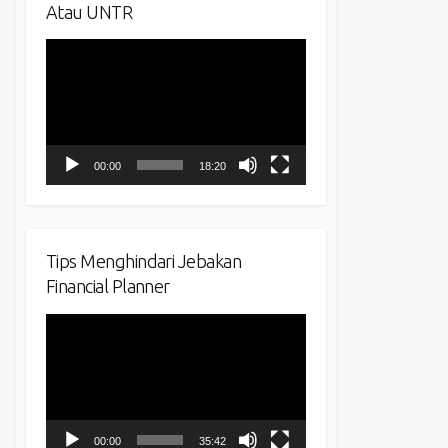
Atau UNTR
Video
Player
00:00
18:20
Tips Menghindari Jebakan
Financial Planner
Video
Player
00:00
35:42