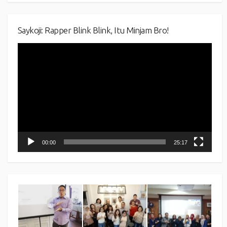
Saykoji: Rapper Blink Blink, Itu Minjam Bro!
Video
Player
00:00
25:17