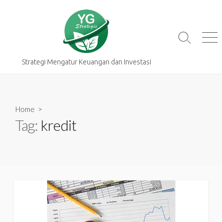
Skip
to
content
Search
Me
Toggle
Strategi Mengatur Keuangan dan Investasi
Home
>
Tag:
kredit