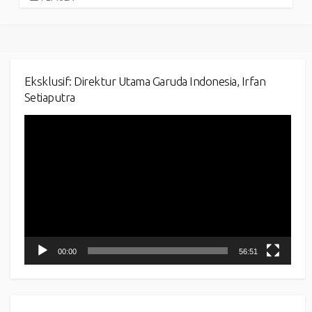
Eksklusif: Direktur Utama Garuda Indonesia, Irfan
Setiaputra
Video
Player
00:00
56:51