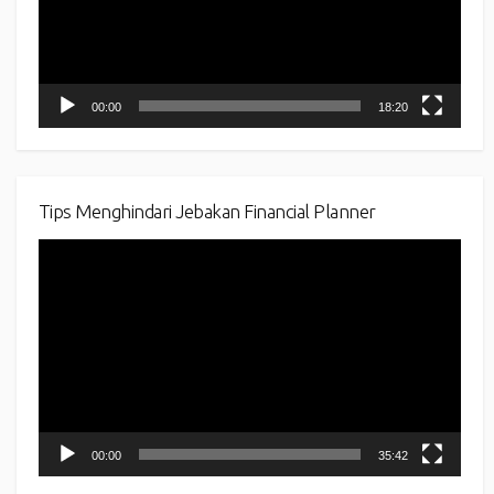
00:00
18:20
Tips Menghindari Jebakan Financial Planner
Video
Player
00:00
35:42