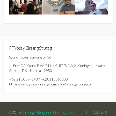
PT Yossy Girsang Strategi
Satrio Tower Building Lv. 16
Jl. Prof. DR. Satrio Blok C4 No.5, RT.7/RW.2, Kuningan, Jakarta
Selatan, DKI Jakarta 12950
+62 21 50897243 / +628113863330,
https://www.yossygirsang.com, info@yossygirsang.com
©2026
Strategi Mengatur Keuangan dan Investasi Saham &