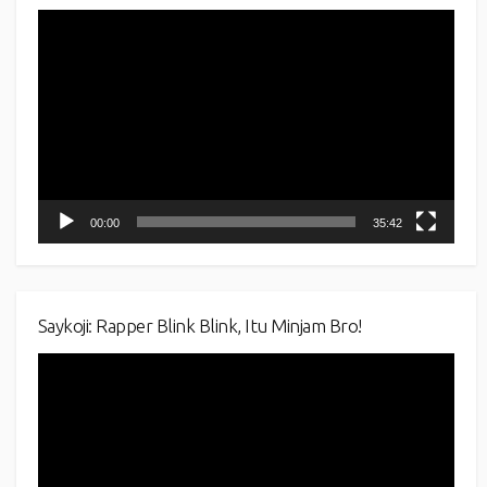
Video
Player
00:00
35:42
Saykoji: Rapper Blink Blink, Itu Minjam Bro!
Video
Player