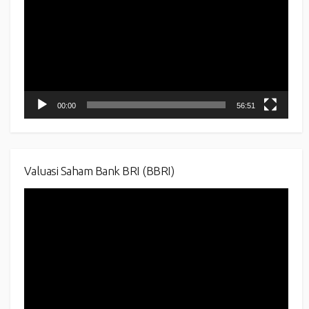
00:00
56:51
Valuasi Saham Bank BRI (BBRI)
Video
Player