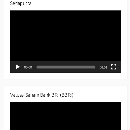
Setiaputra
Video
Player
00:00
56:51
Valuasi Saham Bank BRI (BBRI)
Video
Player