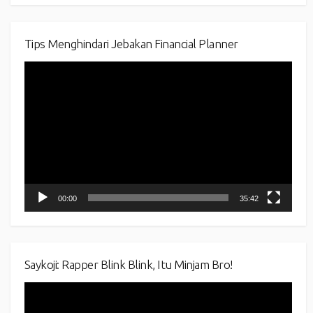
Tips Menghindari Jebakan Financial Planner
Video
Player
00:00
35:42
Saykoji: Rapper Blink Blink, Itu Minjam Bro!
Video
Player