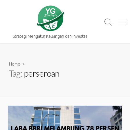
Skip
to
content
Search
Me
Toggle
Strategi Mengatur Keuangan dan Investasi
Home
>
Tag:
perseroan