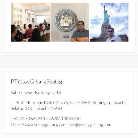
PT Yossy Girsang Strategi
Satrio Tower Building Lv. 16
Jl. Prof. DR. Satrio Blok C4 No.5, RT.7/RW.2, Kuningan, Jakarta
Selatan, DKI Jakarta 12950
+62 21 50897243 / +628113863330,
https://www.yossygirsang.com, info@yossygirsang.com