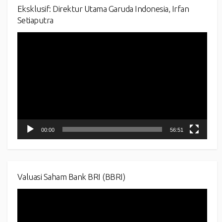
Eksklusif: Direktur Utama Garuda Indonesia, Irfan
Setiaputra
Video
Player
00:00
56:51
Valuasi Saham Bank BRI (BBRI)
Video
Player