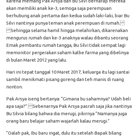
karena memang Pak Arsya dan Bu Silvi berharap mereka
akan memiliki anak ke-3, semoga saja perempuan
berhubung anak pertama dan kedua sudah laki-laki, biar Bu
Silvi nantinya punya teman anak perempuan di rumah.
Sehingga selama hamil hingga melahirkan, dikarenakan
mengurus rumah dan ke-3 anaknya walau dibantu seorang
Emak pembantu rumah tangga, Bu Silvi tidak sempat lagi
memonitor pergerakan saham kalbe farma yang dibelinya
di bulan Maret 2012 yang lalu.
Hari ini tepat tanggal 10 Maret 2017, keluarga itu lagi santai
sambil menikmati pisang goreng dan teh manis di ruang
nonton.
Pak Arsya iseng bertanya: “Gimana bu sahamnya? Udah beli
apa saja?” Sebenarnya Pak Arsya pasrah saja jika nantinya
Bu Silvia bilang bahwa dia merugi, pikirnya “Namanya juga
orang baru belajar saham wajarlah kalau merugi.”
“Oalah pak, Ibu baru ingat, dulu itu setelah Bapak bilang