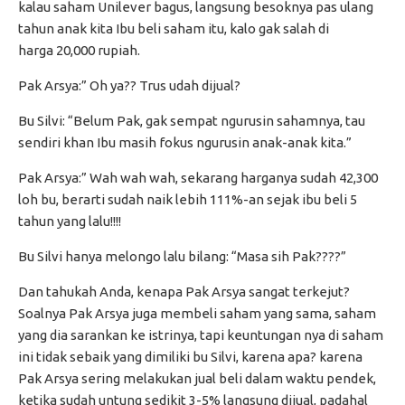
kalau saham Unilever bagus, langsung besoknya pas ulang
tahun anak kita Ibu beli saham itu, kalo gak salah di
harga 20,000 rupiah.
Pak Arsya:” Oh ya?? Trus udah dijual?
Bu Silvi: “Belum Pak, gak sempat ngurusin sahamnya, tau
sendiri khan Ibu masih fokus ngurusin anak-anak kita.”
Pak Arsya:” Wah wah wah, sekarang harganya sudah 42,300
loh bu, berarti sudah naik lebih 111%-an sejak ibu beli 5
tahun yang lalu!!!!
Bu Silvi hanya melongo lalu bilang: “Masa sih Pak????”
Dan tahukah Anda, kenapa Pak Arsya sangat terkejut?
Soalnya Pak Arsya juga membeli saham yang sama, saham
yang dia sarankan ke istrinya, tapi keuntungan nya di saham
ini tidak sebaik yang dimiliki bu Silvi, karena apa? karena
Pak Arsya sering melakukan jual beli dalam waktu pendek,
ketika sudah untung sedikit 3-5% langsung dijual, padahal