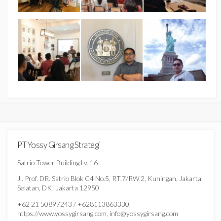
PT Yossy Girsang Strategi
Satrio Tower Building Lv. 16
Jl. Prof. DR. Satrio Blok C4 No.5, RT.7/RW.2, Kuningan, Jakarta
Selatan, DKI Jakarta 12950
+62 21 50897243 / +628113863330,
https://www.yossygirsang.com, info@yossygirsang.com