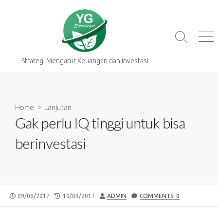
Skip
to
content
Search
Me
Toggle
Strategi Mengatur Keuangan dan Investasi
Home
>
Lanjutan
Gak perlu IQ tinggi untuk bisa
berinvestasi
PUBLISHED
LAST
AUTHOR
09/03/2017
10/03/2017
ADMIN
COMMENTS: 0
DATE
MODIFIED
DATE