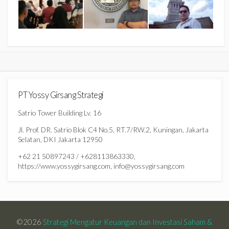
PT Yossy Girsang Strategi
Satrio Tower Building Lv. 16
Jl. Prof. DR. Satrio Blok C4 No.5, RT.7/RW.2, Kuningan, Jakarta
Selatan, DKI Jakarta 12950
+62 21 50897243 / +628113863330,
https://www.yossygirsang.com, info@yossygirsang.com
©2026
Strategi Mengatur Keuangan dan Investasi Saham &