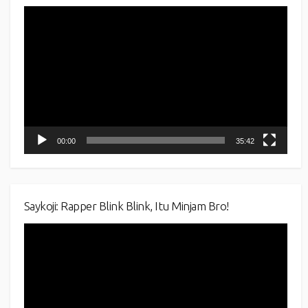
Video
Player
00:00
35:42
Saykoji: Rapper Blink Blink, Itu Minjam Bro!
Video
Player