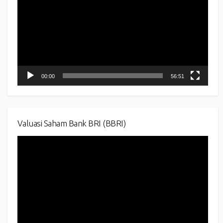
00:00
56:51
Valuasi Saham Bank BRI (BBRI)
Video
Player