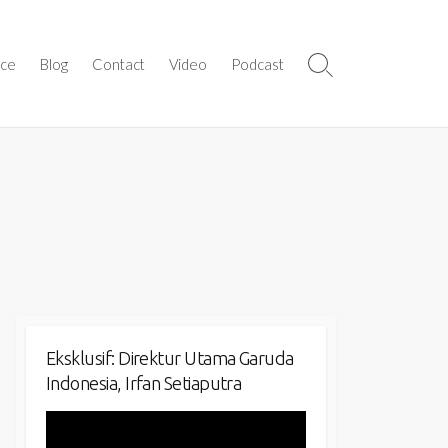
ice
Blog
Contact
Video
Podcast
Search
Toggle
Eksklusif: Direktur Utama Garuda
Indonesia, Irfan Setiaputra
Video
Player