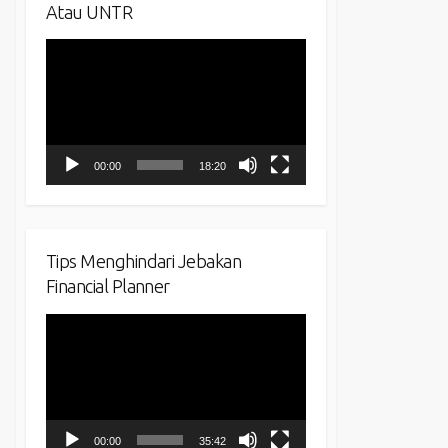
Atau UNTR
Video
Player
00:00
18:20
Tips Menghindari Jebakan
Financial Planner
Video
Player
00:00
35:42