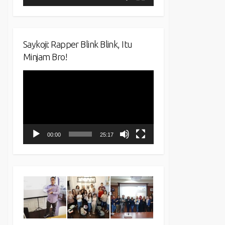
Saykoji: Rapper Blink Blink, Itu
Minjam Bro!
Video
Player
00:00
25:17