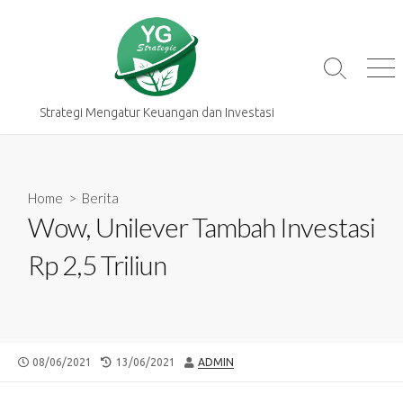
Skip
to
content
Search
Me
Toggle
Strategi Mengatur Keuangan dan Investasi
Home
>
Berita
Wow, Unilever Tambah Investasi
Rp 2,5 Triliun
PUBLISHED
LAST
AUTHOR
08/06/2021
13/06/2021
ADMIN
DATE
MODIFIED
DATE