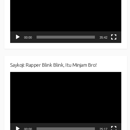
00:00
35:42
Saykoji: Rapper Blink Blink, Itu Minjam Bro!
Video
Player
00:00
25:17