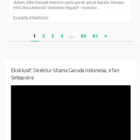
dalam, bikin banyak investor pada garuk-garuk kepala. Kenapa
IHSG Bisa Ambruk? Sentimen Negatif – Investor...
CATEGORIES
DATA STRATEGIC
Posts
1
2
3
4
…
80
81
»
pagination
Eksklusif: Direktur Utama Garuda Indonesia, Irfan
Setiaputra
Video
Player