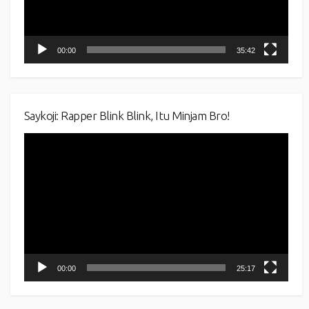
00:00
35:42
Saykoji: Rapper Blink Blink, Itu Minjam Bro!
Video
Player
00:00
25:17