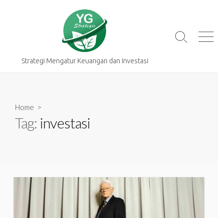
Skip
to
content
Search
Me
Toggle
Strategi Mengatur Keuangan dan Investasi
Home
>
Tag:
investasi