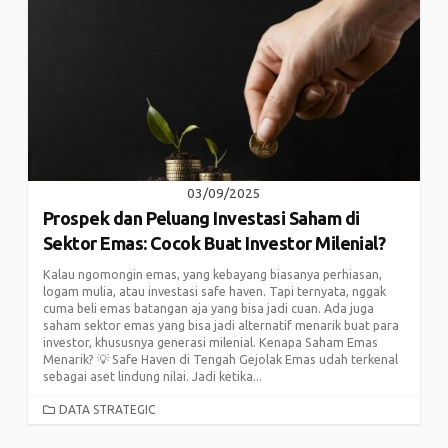
03/09/2025
Prospek dan Peluang Investasi Saham di
Sektor Emas: Cocok Buat Investor Milenial?
Kalau ngomongin emas, yang kebayang biasanya perhiasan,
logam mulia, atau investasi safe haven. Tapi ternyata, nggak
cuma beli emas batangan aja yang bisa jadi cuan. Ada juga
saham sektor emas yang bisa jadi alternatif menarik buat para
investor, khususnya generasi milenial. Kenapa Saham Emas
Menarik? 💡 Safe Haven di Tengah Gejolak Emas udah terkenal
sebagai aset lindung nilai. Jadi ketika...
CATEGORIES
DATA STRATEGIC