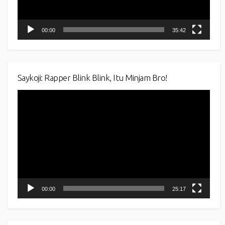
00:00
35:42
Saykoji: Rapper Blink Blink, Itu Minjam Bro!
Video
Player
00:00
25:17