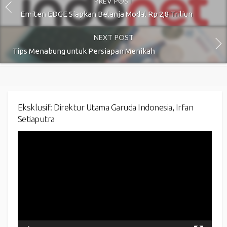
PREV POST
Emiten EDGE Siapkan Belanja Modal Rp 2,8 Triliun
NEXT POST
Tips Menabung untuk Persiapan Menikah
Eksklusif: Direktur Utama Garuda Indonesia, Irfan
Setiaputra
Video
Player