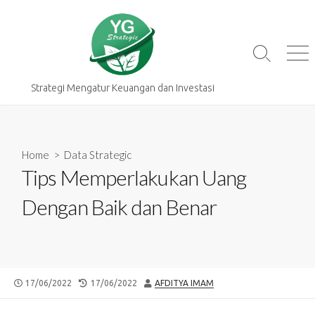
Skip
to
content
Search
Me
Toggle
Strategi Mengatur Keuangan dan Investasi
Home
>
Data Strategic
Tips Memperlakukan Uang
Dengan Baik dan Benar
PUBLISHED
LAST
AUTHOR
17/06/2022
17/06/2022
AFDITYA IMAM
DATE
MODIFIED
DATE