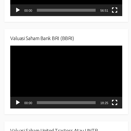
00:00
56:51
Valuasi Saham Bank BRI (BBRI)
Video
Player
00:00
18:25
Valuasi Saham United Tractors Atau UNTR