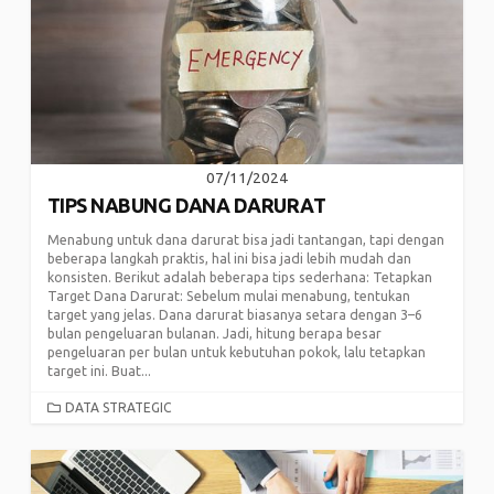
07/11/2024
TIPS NABUNG DANA DARURAT
Menabung untuk dana darurat bisa jadi tantangan, tapi dengan
beberapa langkah praktis, hal ini bisa jadi lebih mudah dan
konsisten. Berikut adalah beberapa tips sederhana: Tetapkan
Target Dana Darurat: Sebelum mulai menabung, tentukan
target yang jelas. Dana darurat biasanya setara dengan 3–6
bulan pengeluaran bulanan. Jadi, hitung berapa besar
pengeluaran per bulan untuk kebutuhan pokok, lalu tetapkan
target ini. Buat...
CATEGORIES
DATA STRATEGIC