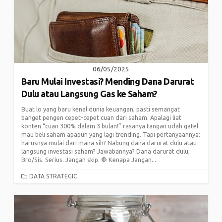
06/05/2025
Baru Mulai Investasi? Mending Dana Darurat
Dulu atau Langsung Gas ke Saham?
Buat lo yang baru kenal dunia keuangan, pasti semangat
banget pengen cepet-cepet cuan dari saham. Apalagi liat
konten “cuan 300% dalam 3 bulan!” rasanya tangan udah gatel
mau beli saham apapun yang lagi trending. Tapi pertanyaannya:
harusnya mulai dari mana sih? Nabung dana darurat dulu atau
langsung investasi saham? Jawabannya? Dana darurat dulu,
Bro/Sis. Serius. Jangan skip. 🛑 Kenapa Jangan...
CATEGORIES
DATA STRATEGIC