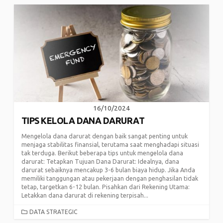
16/10/2024
TIPS KELOLA DANA DARURAT
Mengelola dana darurat dengan baik sangat penting untuk
menjaga stabilitas finansial, terutama saat menghadapi situasi
tak terduga. Berikut beberapa tips untuk mengelola dana
darurat: Tetapkan Tujuan Dana Darurat: Idealnya, dana
darurat sebaiknya mencakup 3-6 bulan biaya hidup. Jika Anda
memiliki tanggungan atau pekerjaan dengan penghasilan tidak
tetap, targetkan 6-12 bulan. Pisahkan dari Rekening Utama:
Letakkan dana darurat di rekening terpisah...
CATEGORIES
DATA STRATEGIC