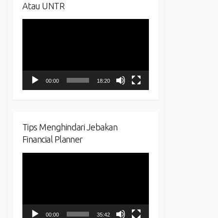
Atau UNTR
Video
Player
00:00
18:20
Tips Menghindari Jebakan
Financial Planner
Video
Player
00:00
35:42