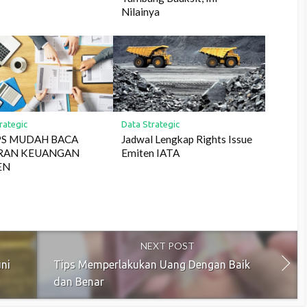
Nilainya
rategic
Data Strategic
PS MUDAH BACA
Jadwal Lengkap Rights Issue
RAN KEUANGAN
Emiten IATA
EN
NEXT POST
ni
Tips Memperlakukan Uang Dengan Baik
dan Benar