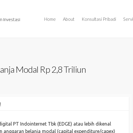
Home
About
Konsultasi Pribadi
Serv
 Investasi
nja Modal Rp 2,8 Triliun
M
igital PT Indointernet Tbk (EDGE) atau lebih dikenal
 anggaran belanja modal (capital expenditure/capex)