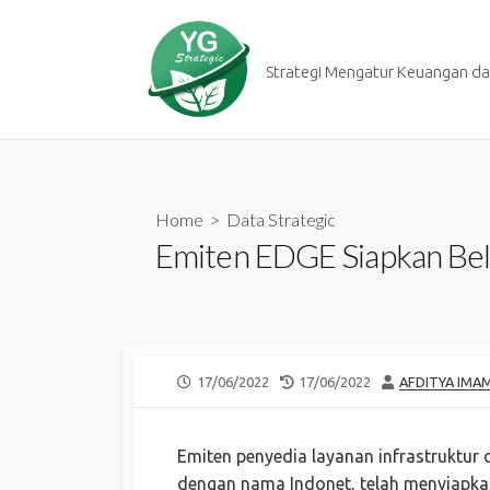
Skip
to
content
Strategi Mengatur Keuangan dan
Home
>
Data Strategic
Emiten EDGE Siapkan Bela
PUBLISHED
LAST
AUTHOR
17/06/2022
17/06/2022
AFDITYA IMA
DATE
MODIFIED
DATE
Emiten penyedia layanan infrastruktur d
dengan nama Indonet, telah menyiapkan