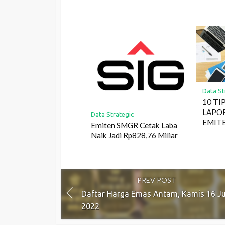
Data St
10 TI
LAPO
Data Strategic
EMIT
Emiten SMGR Cetak Laba
Naik Jadi Rp828,76 Miliar
PREV POST
Daftar Harga Emas Antam, Kamis 16 Ju
2022