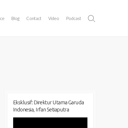
ice
Blog
Contact
Video
Podcast
Search
Toggle
Eksklusif: Direktur Utama Garuda
Indonesia, Irfan Setiaputra
Video
Player