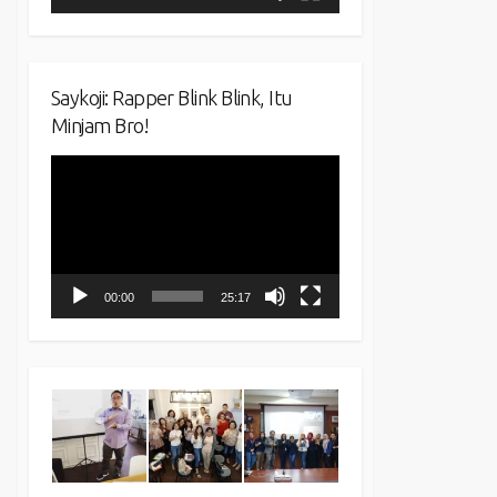
Saykoji: Rapper Blink Blink, Itu
Minjam Bro!
Video
Player
00:00
25:17