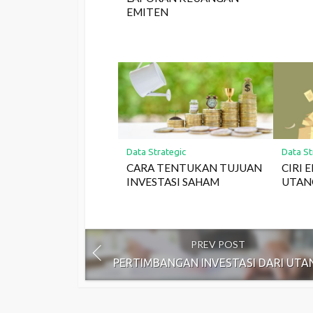
EMITEN
Data Strategic
Data St
CARA TENTUKAN TUJUAN
CIRI 
INVESTASI SAHAM
UTAN
PREV POST
PERTIMBANGAN INVESTASI DARI UTA