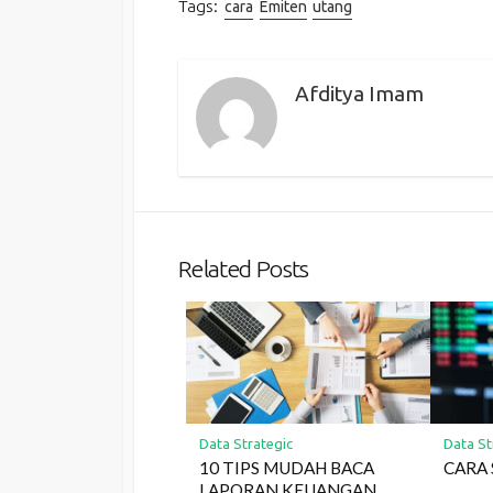
Tags:
cara
Emiten
utang
Afditya Imam
Related Posts
Data Strategic
Data St
10 TIPS MUDAH BACA
CARA
LAPORAN KEUANGAN