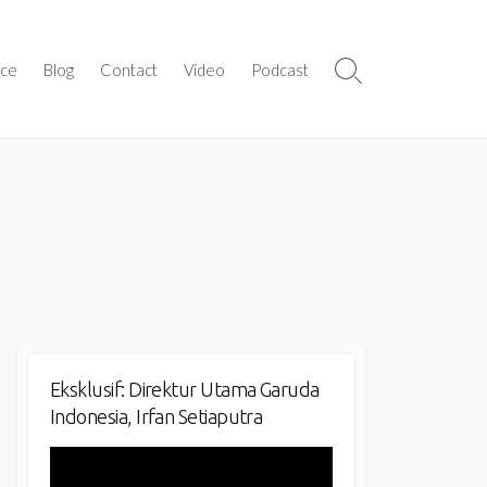
ice
Blog
Contact
Video
Podcast
Search
Toggle
Eksklusif: Direktur Utama Garuda
Indonesia, Irfan Setiaputra
Video
Player