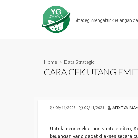
Skip
to
content
Strategi Mengatur Keuangan dan
Home
>
Data Strategic
CARA CEK UTANG EMI
PUBLISHED
LAST
AUTHOR
09/11/2023
09/11/2023
AFDITYA IMA
DATE
MODIFIED
DATE
Untuk mengecek utang suatu emiten, 
keuangan yang dapat diakses secara pub