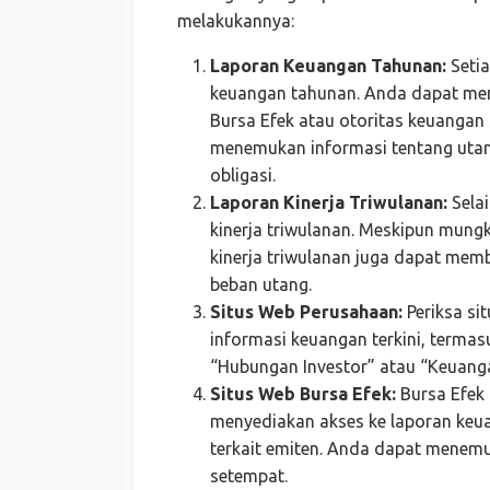
melakukannya:
Laporan Keuangan Tahunan:
Setia
keuangan tahunan. Anda dapat men
Bursa Efek atau otoritas keuangan
menemukan informasi tentang utan
obligasi.
Laporan Kinerja Triwulanan:
Selai
kinerja triwulanan. Meskipun mung
kinerja triwulanan juga dapat me
beban utang.
Situs Web Perusahaan:
Periksa si
informasi keuangan terkini, terma
“Hubungan Investor” atau “Keuanga
Situs Web Bursa Efek:
Bursa Efek
menyediakan akses ke laporan keu
terkait emiten. Anda dapat menemuk
setempat.