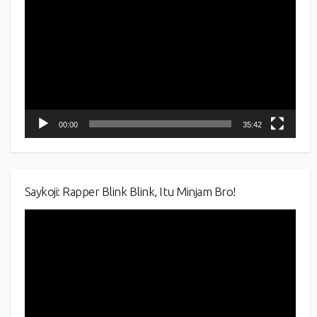
Player
00:00
35:42
Saykoji: Rapper Blink Blink, Itu Minjam Bro!
Video
Player