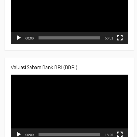
00:00
56:51
Valuasi Saham Bank BRI (BBRI)
Video
Player
00:00
18:25