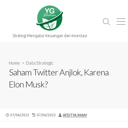
Skip
to
content
Search
Me
Toggle
Strategi Mengatur Keuangan dan Investasi
Home
>
Data Strategic
Saham Twitter Anjlok, Karena
Elon Musk?
PUBLISHED
LAST
AUTHOR
07/06/2022
07/06/2022
AFDITYA IMAM
DATE
MODIFIED
DATE