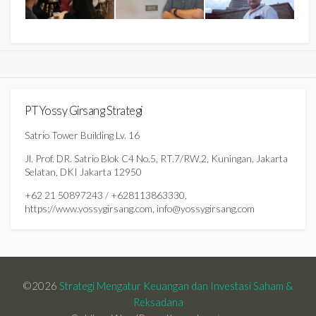
PT Yossy Girsang Strategi
Satrio Tower Building Lv. 16
Jl. Prof. DR. Satrio Blok C4 No.5, RT.7/RW.2, Kuningan, Jakarta
Selatan, DKI Jakarta 12950
+62 21 50897243 / +628113863330,
https://www.yossygirsang.com, info@yossygirsang.com
©2026
Strategi Mengatur Keuangan dan Investasi Saham &
Reksadana