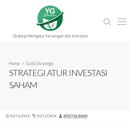
Skip
to
content
Search
Me
Toggle
Strategi Mengatur Keuangan dan Investasi
Home
>
Data Strategic
STRATEGI ATUR INVESTASI
SAHAM
PUBLISHED
LAST
AUTHOR
02/12/2024
02/12/2024
AFDITYA IMAM
DATE
MODIFIED
DATE