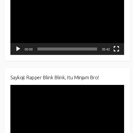
00:00
35:42
Saykoji: Rapper Blink Blink, Itu Minjam Bro!
Video
Player