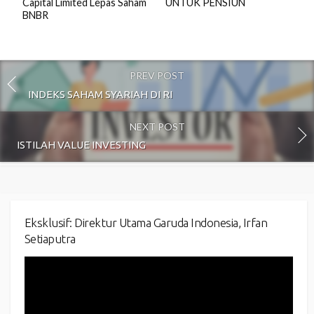
Capital Limited Lepas Saham
UNTUK PENSIUN
BNBR
PREV POST
INDEKS SAHAM SYARIAH DI RI
NEXT POST
ISTILAH VALUE INVESTING
Eksklusif: Direktur Utama Garuda Indonesia, Irfan
Setiaputra
Video
Player