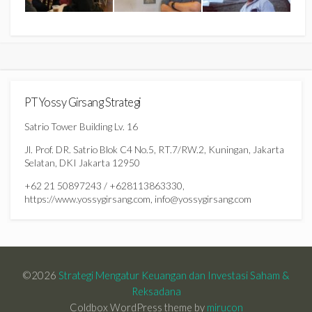
PT Yossy Girsang Strategi
Satrio Tower Building Lv. 16
Jl. Prof. DR. Satrio Blok C4 No.5, RT.7/RW.2, Kuningan, Jakarta
Selatan, DKI Jakarta 12950
+62 21 50897243 / +628113863330,
https://www.yossygirsang.com, info@yossygirsang.com
©2026
Strategi Mengatur Keuangan dan Investasi Saham &
Reksadana
Coldbox WordPress theme by
mirucon