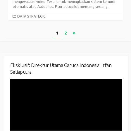
mengevaluasi video Tesla untuk meningkatkan sistem kemudi
otomatis atau Autopilot. Fitur autopilot memang sedang...
CATEGORIES
DATA STRATEGIC
Posts
1
2
»
pagination
Eksklusif: Direktur Utama Garuda Indonesia, Irfan
Setiaputra
Video
Player