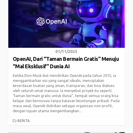
01/11/2025
OpenAI, Dari “Taman Bermain Gratis” Menuju
“Mal Eksklusif” Dunia AI
Ketika Elon Musk ikut mendirikan OpenAI pada tahun 2015, ia
menggambarkan visi yang sangat idealis, menciptakan
kecerdasan buatan yang aman, transparan, dan bisa diakses
oleh seluruh umat manusia. Ia menyebut proyek itu seperti
“taman bermain gratis untuk dunia”, tempat semua orang bisa
belajar dan berinovasi tanpa batasan keuntungan pribadi. Pada
masa awal, OpenAI didirikan sebagai organisasi non-profit,
dengan tujuan utama mengembangkan...
CATEGORIES
BERITA