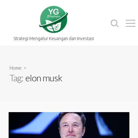
Skip
to
content
Search
Me
Toggle
Strategi Mengatur Keuangan dan Investasi
Home
>
Tag:
elon musk