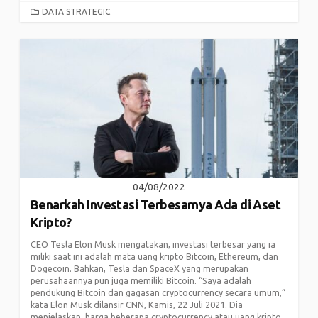
CATEGORIES
DATA STRATEGIC
04/08/2022
Benarkah Investasi Terbesarnya Ada di Aset
Kripto?
CEO Tesla Elon Musk mengatakan, investasi terbesar yang ia
miliki saat ini adalah mata uang kripto Bitcoin, Ethereum, dan
Dogecoin. Bahkan, Tesla dan SpaceX yang merupakan
perusahaannya pun juga memiliki Bitcoin. “Saya adalah
pendukung Bitcoin dan gagasan cryptocurrency secara umum,”
kata Elon Musk dilansir CNN, Kamis, 22 Juli 2021. Dia
menjelaskan, harga beberapa cryptocurrency atau uang kripto