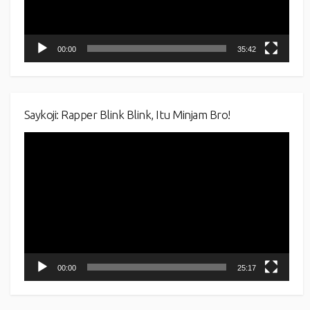
00:00
35:42
Saykoji: Rapper Blink Blink, Itu Minjam Bro!
Video
Player
00:00
25:17