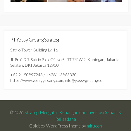
PT Yossy Girsang Strategi
Satrio Tower Building Lv. 16
Jl. Prof. DR. Satrio Blok C4 No.5, RT.7/RW.2, Kuningan, Jakarta
Selatan, DKI Jakarta 12950
+62 21 50897243 / +628113863330,
https://www.yossygirsang.com, info@yossygirsang.com
©2026
Strategi Mengatur Keuangan dan Investasi Saham &
Reksadana
Coldbox WordPress theme by
mirucon