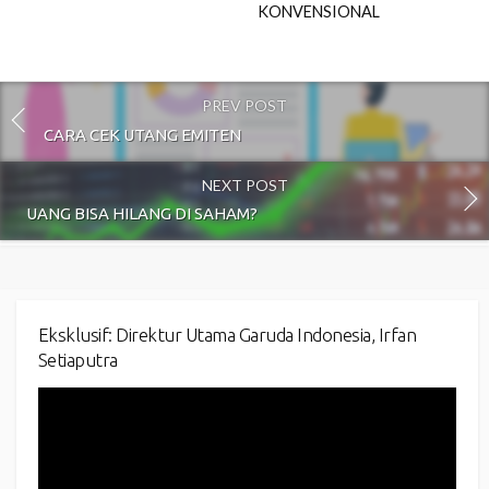
KONVENSIONAL
PREV POST
CARA CEK UTANG EMITEN
NEXT POST
UANG BISA HILANG DI SAHAM?
Eksklusif: Direktur Utama Garuda Indonesia, Irfan
Setiaputra
Video
Player