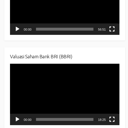
00:00
56:51
Valuasi Saham Bank BRI (BBRI)
Video
Player
00:00
18:25