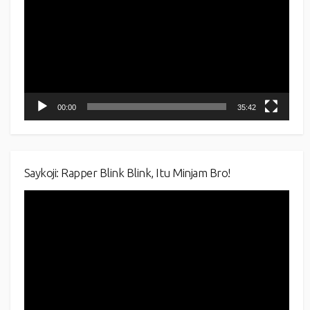
00:00
35:42
Saykoji: Rapper Blink Blink, Itu Minjam Bro!
Video
Player