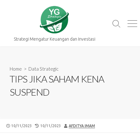
Skip
to
content
Search
Me
Toggle
Strategi Mengatur Keuangan dan Investasi
Home
>
Data Strategic
TIPS JIKA SAHAM KENA
SUSPEND
PUBLISHED
LAST
AUTHOR
10/11/2023
10/11/2023
AFDITYA IMAM
DATE
MODIFIED
DATE