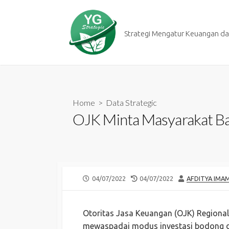
Skip
to
content
Strategi Mengatur Keuangan dan
Home
>
Data Strategic
OJK Minta Masyarakat Ba
PUBLISHED
LAST
AUTHOR
04/07/2022
04/07/2022
AFDITYA IMA
DATE
MODIFIED
DATE
Otoritas Jasa Keuangan (OJK) Regiona
mewaspadai modus investasi bodong da