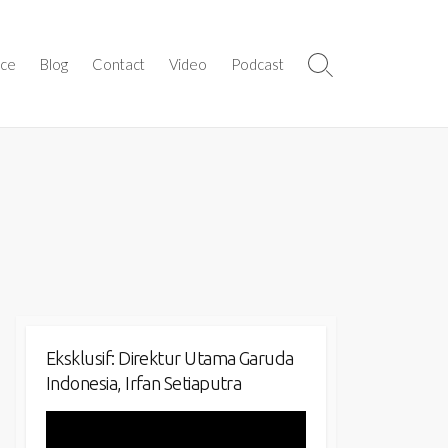
ice
Blog
Contact
Video
Podcast
Search
Toggle
Eksklusif: Direktur Utama Garuda
Indonesia, Irfan Setiaputra
Video
Player