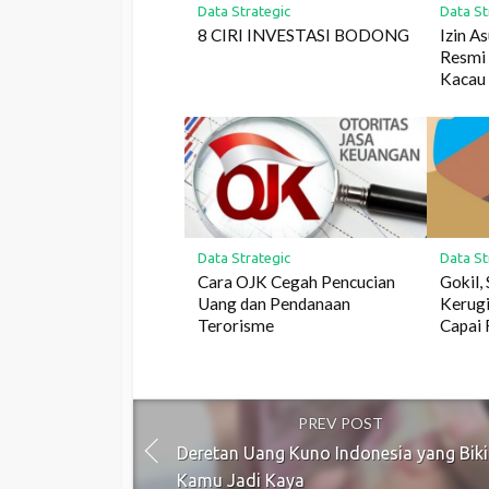
Data Strategic
Data St
8 CIRI INVESTASI BODONG
Izin A
Resmi 
Kacau
Data Strategic
Data St
Cara OJK Cegah Pencucian
Gokil,
Uang dan Pendanaan
Kerugi
Terorisme
Capai 
PREV POST
Deretan Uang Kuno Indonesia yang Bik
Kamu Jadi Kaya