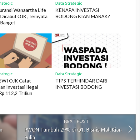
rategic
Data Strategic
suransi Wanaartha Life
KENAPA INVESTASI
Dicabut OJK, Ternyata
BODONG KIAN MARAK?
 Banget
rategic
Data Strategic
 SWI OJK Catat
TIPS TERHINDAR DARI
an Investasi Ilegal
INVESTASI BODONG
Rp 112,2 Triliun
NEXT POST
in
PWON Tumbuh 29% di Q1, Bisnis Mall Kian
Pulih