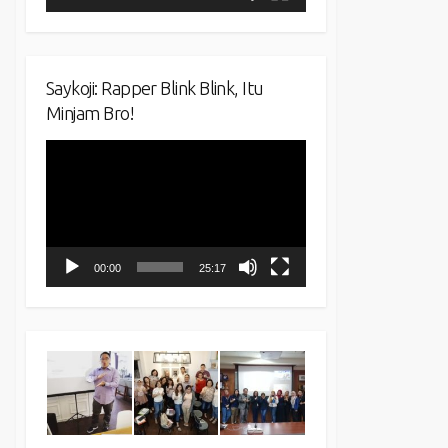
Saykoji: Rapper Blink Blink, Itu
Minjam Bro!
Video
Player
00:00
25:17