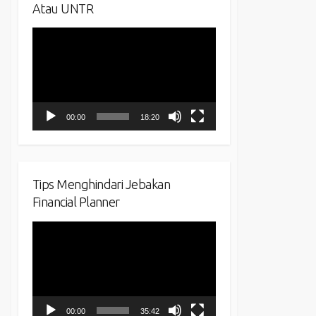
Atau UNTR
Video
Player
00:00
18:20
Tips Menghindari Jebakan
Financial Planner
Video
Player
00:00
35:42