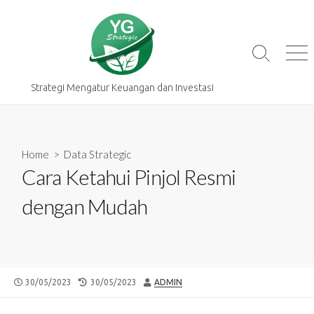
Skip
to
content
Search
Me
Toggle
Strategi Mengatur Keuangan dan Investasi
Home
>
Data Strategic
Cara Ketahui Pinjol Resmi
dengan Mudah
PUBLISHED
LAST
AUTHOR
30/05/2023
30/05/2023
ADMIN
DATE
MODIFIED
DATE