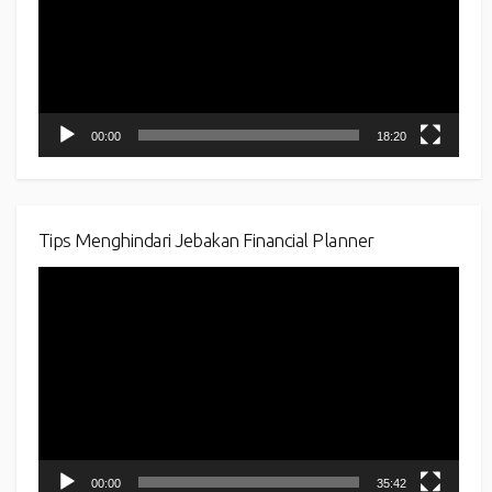
00:00
18:20
Tips Menghindari Jebakan Financial Planner
Video
Player
00:00
35:42