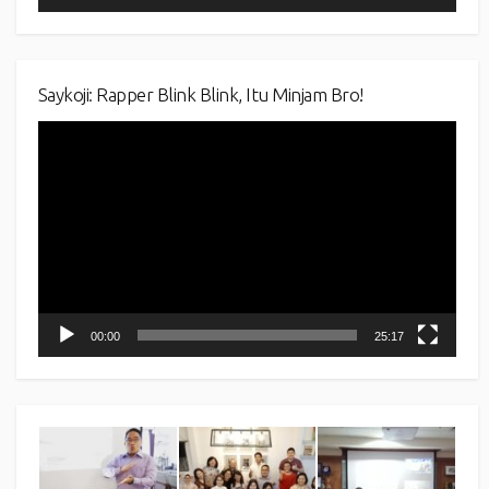
Saykoji: Rapper Blink Blink, Itu Minjam Bro!
Video
Player
00:00
25:17