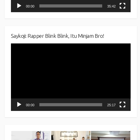
00:00
35:42
Saykoji: Rapper Blink Blink, Itu Minjam Bro!
Video
Player
00:00
25:17