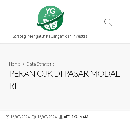
Skip
to
content
Search
Me
Toggle
Strategi Mengatur Keuangan dan Investasi
Home
>
Data Strategic
PERAN OJK DI PASAR MODAL
RI
PUBLISHED
LAST
AUTHOR
16/07/2024
16/07/2024
AFDITYA IMAM
DATE
MODIFIED
DATE