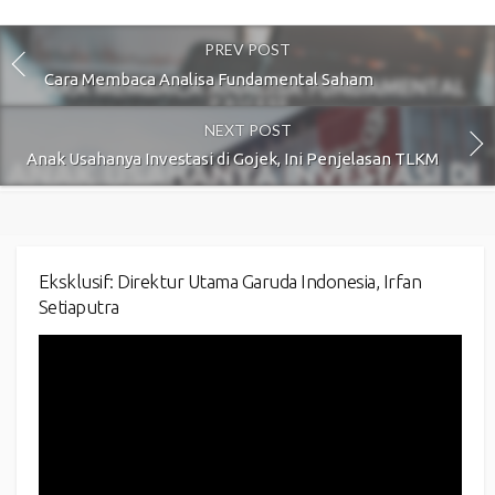
PREV POST
Cara Membaca Analisa Fundamental Saham
NEXT POST
Anak Usahanya Investasi di Gojek, Ini Penjelasan TLKM
Eksklusif: Direktur Utama Garuda Indonesia, Irfan
Setiaputra
Video
Player