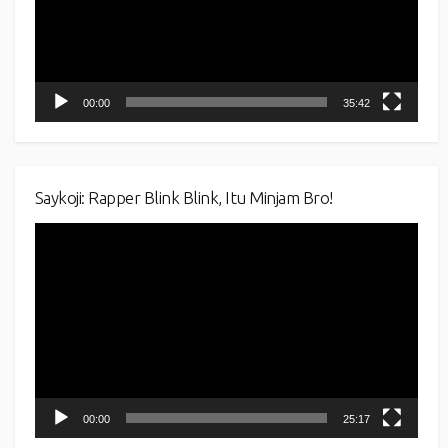
00:00
35:42
Saykoji: Rapper Blink Blink, Itu Minjam Bro!
Video
Player
00:00
25:17