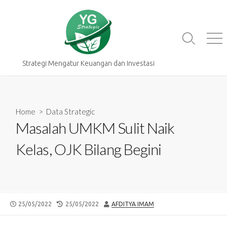
Skip
to
content
Search
Me
Toggle
Strategi Mengatur Keuangan dan Investasi
Home
>
Data Strategic
Masalah UMKM Sulit Naik
Kelas, OJK Bilang Begini
PUBLISHED
LAST
AUTHOR
25/05/2022
25/05/2022
AFDITYA IMAM
DATE
MODIFIED
DATE