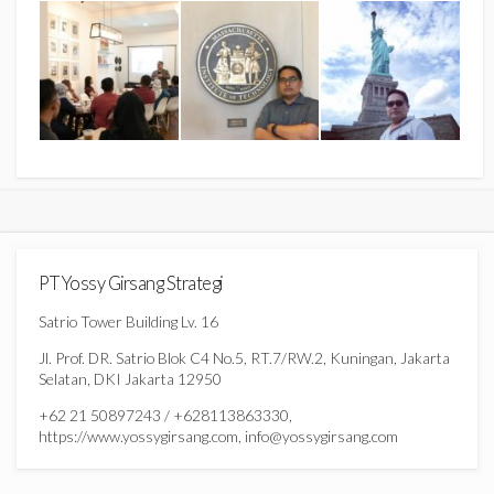
PT Yossy Girsang Strategi
Satrio Tower Building Lv. 16
Jl. Prof. DR. Satrio Blok C4 No.5, RT.7/RW.2, Kuningan, Jakarta
Selatan, DKI Jakarta 12950
+62 21 50897243 / +628113863330,
https://www.yossygirsang.com, info@yossygirsang.com