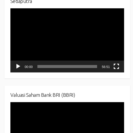
Setiaputra
Video
Player
00:00
56:51
Valuasi Saham Bank BRI (BBRI)
Video
Player