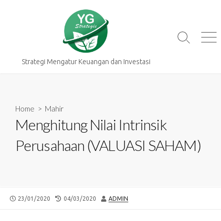
Skip
to
content
Search
Me
Toggle
Strategi Mengatur Keuangan dan Investasi
Home
>
Mahir
Menghitung Nilai Intrinsik
Perusahaan (VALUASI SAHAM)
PUBLISHED
LAST
AUTHOR
23/01/2020
04/03/2020
ADMIN
DATE
MODIFIED
DATE