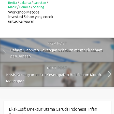
Berita
/
Jakarta
/
Lanjutan
/
Mahir
/
Pemula
/
Sharing
Workshop Metode
Investasi Saham yang cocok
untuk Karyawan
PREV POST
Pahami Laporan Keuangan sebelum membeli saham
perusahaan
NEXT POST
Krisis Keuangan Justru Kesempatan Beli Saham Murah,
Mengapa?
Eksklusif: Direktur Utama Garuda Indonesia, Irfan