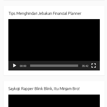
Tips Menghindari Jebakan Financial Planner
Video
Player
00:00
35:42
Saykoji: Rapper Blink Blink, Itu Minjam Bro!
Video
Player