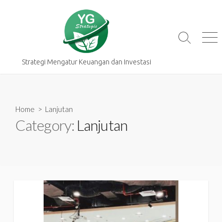
Skip
to
content
Search
Me
Toggle
Strategi Mengatur Keuangan dan Investasi
Home
> Lanjutan
Category:
Lanjutan