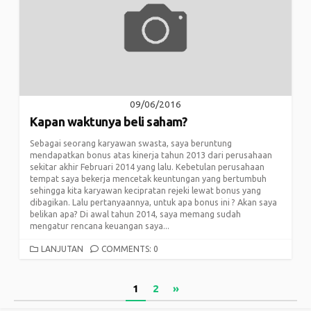
09/06/2016
Kapan waktunya beli saham?
Sebagai seorang karyawan swasta, saya beruntung
mendapatkan bonus atas kinerja tahun 2013 dari perusahaan
sekitar akhir Februari 2014 yang lalu. Kebetulan perusahaan
tempat saya bekerja mencetak keuntungan yang bertumbuh
sehingga kita karyawan kecipratan rejeki lewat bonus yang
dibagikan. Lalu pertanyaannya, untuk apa bonus ini ? Akan saya
belikan apa? Di awal tahun 2014, saya memang sudah
mengatur rencana keuangan saya...
CATEGORIES
LANJUTAN
COMMENTS: 0
Posts
1
2
»
pagination