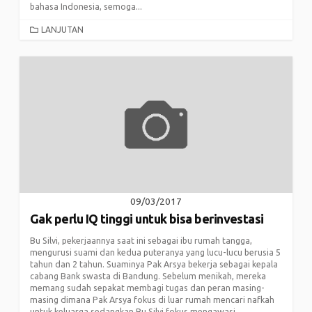
bahasa Indonesia, semoga...
CATEGORIES
LANJUTAN
09/03/2017
Gak perlu IQ tinggi untuk bisa berinvestasi
Bu Silvi, pekerjaannya saat ini sebagai ibu rumah tangga,
mengurusi suami dan kedua puteranya yang lucu-lucu berusia 5
tahun dan 2 tahun. Suaminya Pak Arsya bekerja sebagai kepala
cabang Bank swasta di Bandung. Sebelum menikah, mereka
memang sudah sepakat membagi tugas dan peran masing-
masing dimana Pak Arsya fokus di luar rumah mencari nafkah
untuk keluarga sedangkan Bu Silvi fokus mengawasi...