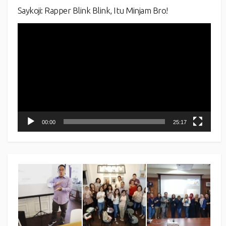
Saykoji: Rapper Blink Blink, Itu Minjam Bro!
Video
Player
00:00
25:17