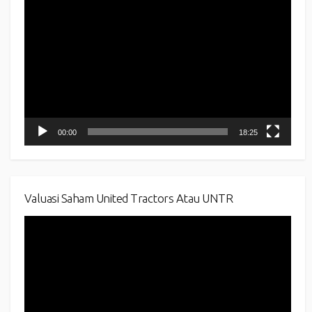
Video
Player
00:00
18:25
Valuasi Saham United Tractors Atau UNTR
Video
Player