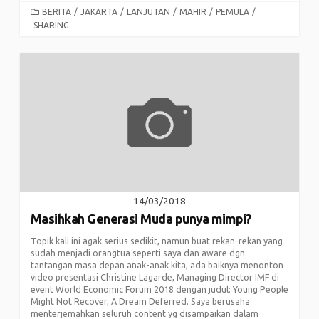
CATEGORIES
BERITA
/
JAKARTA
/
LANJUTAN
/
MAHIR
/
PEMULA
/
SHARING
14/03/2018
Masihkah Generasi Muda punya mimpi?
Topik kali ini agak serius sedikit, namun buat rekan-rekan yang
sudah menjadi orangtua seperti saya dan aware dgn
tantangan masa depan anak-anak kita, ada baiknya menonton
video presentasi Christine Lagarde, Managing Director IMF di
event World Economic Forum 2018 dengan judul: Young People
Might Not Recover, A Dream Deferred. Saya berusaha
menterjemahkan seluruh content yg disampaikan dalam