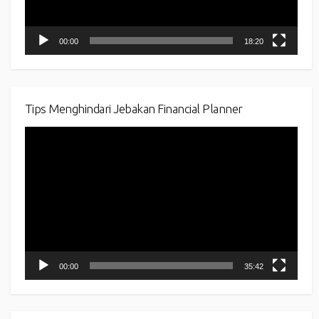
00:00
18:20
Tips Menghindari Jebakan Financial Planner
Video
Player
00:00
35:42