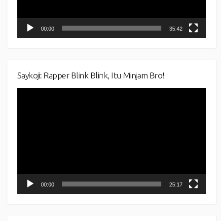
00:00
35:42
Saykoji: Rapper Blink Blink, Itu Minjam Bro!
Video
Player
00:00
25:17