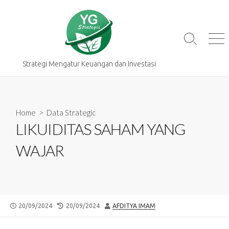
Skip
to
content
Search
Me
Toggle
Strategi Mengatur Keuangan dan Investasi
Home
>
Data Strategic
LIKUIDITAS SAHAM YANG
WAJAR
PUBLISHED
LAST
AUTHOR
20/09/2024
20/09/2024
AFDITYA IMAM
DATE
MODIFIED
DATE