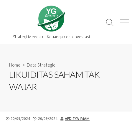
Skip
to
content
Search
Me
Toggle
Strategi Mengatur Keuangan dan Investasi
Home
>
Data Strategic
LIKUIDITAS SAHAM TAK
WAJAR
PUBLISHED
LAST
AUTHOR
20/09/2024
20/09/2024
AFDITYA IMAM
DATE
MODIFIED
DATE