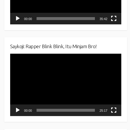
00:00
35:42
Saykoji: Rapper Blink Blink, Itu Minjam Bro!
Video
Player
00:00
25:17