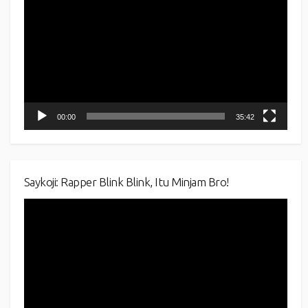
Player
00:00
35:42
Saykoji: Rapper Blink Blink, Itu Minjam Bro!
Video
Player