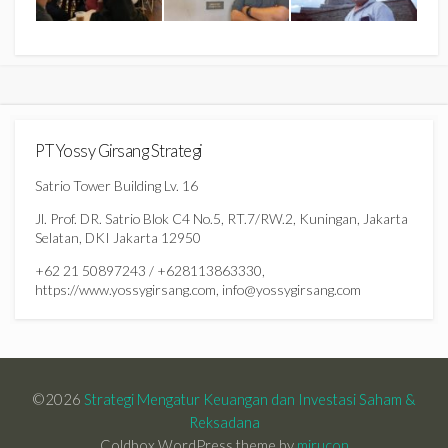
PT Yossy Girsang Strategi
Satrio Tower Building Lv. 16
Jl. Prof. DR. Satrio Blok C4 No.5, RT.7/RW.2, Kuningan, Jakarta
Selatan, DKI Jakarta 12950
+62 21 50897243 / +628113863330,
https://www.yossygirsang.com, info@yossygirsang.com
©2026
Strategi Mengatur Keuangan dan Investasi Saham &
Reksadana
Coldbox WordPress theme by
mirucon