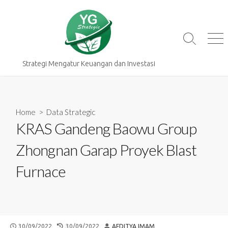
Skip
to
content
Search
Me
Toggle
Strategi Mengatur Keuangan dan Investasi
Home
>
Data Strategic
KRAS Gandeng Baowu Group
Zhongnan Garap Proyek Blast
Furnace
PUBLISHED
LAST
AUTHOR
30/09/2022
30/09/2022
AFDITYA IMAM