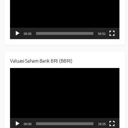
00:00
56:51
Valuasi Saham Bank BRI (BBRI)
Video
Player
00:00
18:25