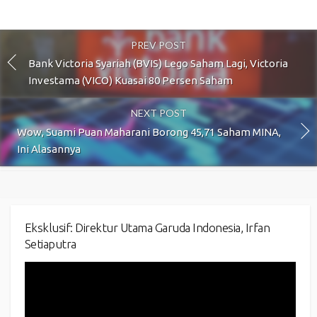
PREV POST
Bank Victoria Syariah (BVIS) Lego Saham Lagi, Victoria
Investama (VICO) Kuasai 80 Persen Saham
NEXT POST
Wow, Suami Puan Maharani Borong 45,71 Saham MINA,
Ini Alasannya
Eksklusif: Direktur Utama Garuda Indonesia, Irfan
Setiaputra
Video
Player