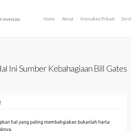
Home
About
Konsultasi Pribadi
Serv
 Investasi
al Ini Sumber Kebahagiaan Bill Gates
M
apkan hal yang paling membahgiakan bukanlah harta
aknya.