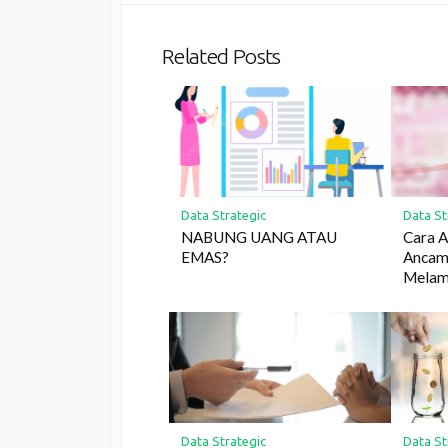
Related Posts
Data Strategic
Data St
NABUNG UANG ATAU
Cara A
EMAS?
Ancama
Melam
Data Strategic
Data St