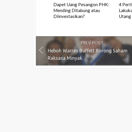
Dapet Uang Pesangon PHK:
4 Per
Mending Ditabung atau
Lakuka
Diinvestasikan?
Utang
PREV POST
Heboh Warren Buffett Borong Saham
Raksasa Minyak