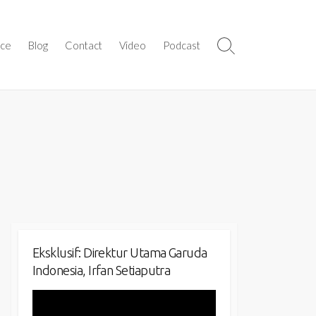
ice
Blog
Contact
Video
Podcast
Search
Toggle
Eksklusif: Direktur Utama Garuda
Indonesia, Irfan Setiaputra
Video
Player