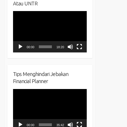
Atau UNTR
Video
Player
00:00
18:20
Tips Menghindari Jebakan
Financial Planner
Video
Player
00:00
35:42