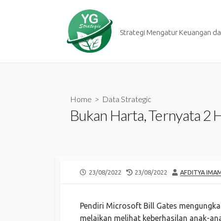
Skip
to
content
Strategi Mengatur Keuangan dan
Home
>
Data Strategic
Bukan Harta, Ternyata 2 H
PUBLISHED
LAST
AUTHOR
23/08/2022
23/08/2022
AFDITYA IMA
DATE
MODIFIED
DATE
Pendiri Microsoft Bill Gates mengungk
melaikan melihat keberhasilan anak-an