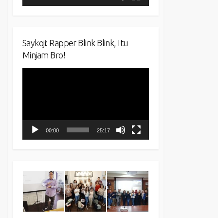
Saykoji: Rapper Blink Blink, Itu
Minjam Bro!
Video
Player
00:00
25:17