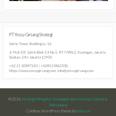
PT Yossy Girsang Strategi
Satrio Tower Building Lv. 16
Jl. Prof. DR. Satrio Blok C4 No.5, RT.7/RW.2, Kuningan, Jakarta
Selatan, DKI Jakarta 12950
+62 21 50897243 / +628113863330,
https://www.yossygirsang.com, info@yossygirsang.com
©2026
Strategi Mengatur Keuangan dan Investasi Saham &
Reksadana
Coldbox WordPress theme by
mirucon