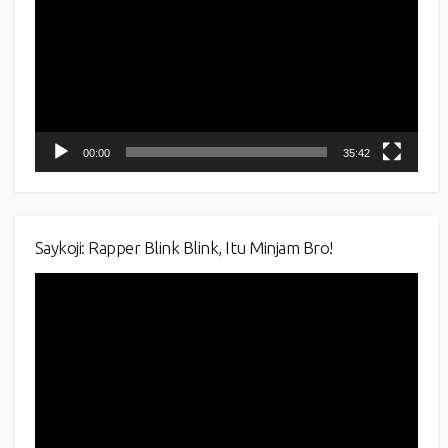
00:00
35:42
Saykoji: Rapper Blink Blink, Itu Minjam Bro!
Video
Player