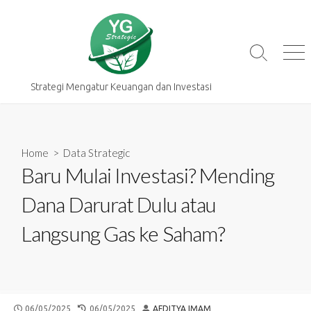
Skip
to
content
Search
Me
Toggle
Strategi Mengatur Keuangan dan Investasi
Home
>
Data Strategic
Baru Mulai Investasi? Mending
Dana Darurat Dulu atau
Langsung Gas ke Saham?
PUBLISHED
LAST
AUTHOR
06/05/2025
06/05/2025
AFDITYA IMAM