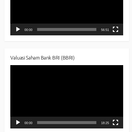
00:00
56:51
Valuasi Saham Bank BRI (BBRI)
Video
Player
00:00
18:25