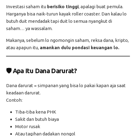
Investasi saham itu
berisiko tinggi
, apalagi buat pemula.
Harganya bisa naik-turun kayak roller coaster. Dan kalau lo
butuh duit mendadak tapi duit lo semua nyangkut di
saham… ya wassalam.
Makanya, sebelum lo ngomongin saham, reksa dana, kripto,
atau apapun itu,
amankan dulu pondasi keuangan lo.
🛡️ Apa Itu Dana Darurat?
Dana darurat = simpanan yang bisa lo pakai kapan aja saat
keadaan darurat.
Contoh:
Tiba-tiba kena PHK
Sakit dan butuh biaya
Motor rusak
Atau tagihan dadakan nongol