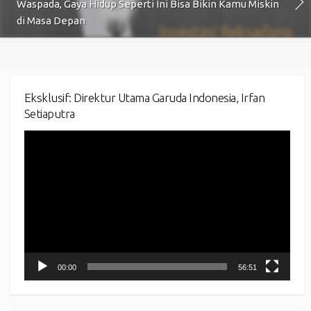
Waspada, Gaya Hidup Seperti Ini Bisa Bikin Kamu Miskin
di Masa Depan
Eksklusif: Direktur Utama Garuda Indonesia, Irfan
Setiaputra
Video
Player
00:00
56:51