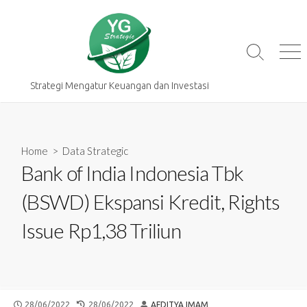
Skip
to
content
Search
Me
Toggle
Strategi Mengatur Keuangan dan Investasi
Home
>
Data Strategic
Bank of India Indonesia Tbk
(BSWD) Ekspansi Kredit, Rights
Issue Rp1,38 Triliun
PUBLISHED
LAST
AUTHOR
28/06/2022
28/06/2022
AFDITYA IMAM