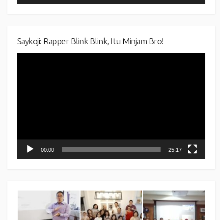
Saykoji: Rapper Blink Blink, Itu Minjam Bro!
Video
Player
00:00
25:17