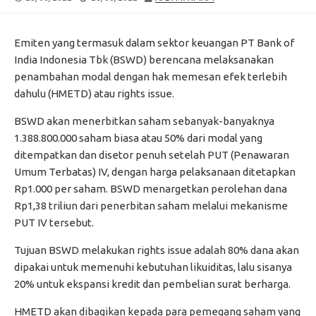
DATE
MODIFIED
DATE
Emiten yang termasuk dalam sektor keuangan PT Bank of
India Indonesia Tbk (BSWD) berencana melaksanakan
penambahan modal dengan hak memesan efek terlebih
dahulu (HMETD) atau rights issue.
BSWD akan menerbitkan saham sebanyak-banyaknya
1.388.800.000 saham biasa atau 50% dari modal yang
ditempatkan dan disetor penuh setelah PUT (Penawaran
Umum Terbatas) IV, dengan harga pelaksanaan ditetapkan
Rp1.000 per saham. BSWD menargetkan perolehan dana
Rp1,38 triliun dari penerbitan saham melalui mekanisme
PUT IV tersebut.
Tujuan BSWD melakukan rights issue adalah 80% dana akan
dipakai untuk memenuhi kebutuhan likuiditas, lalu sisanya
20% untuk ekspansi kredit dan pembelian surat berharga.
HMETD akan dibagikan kepada para pemegang saham yang