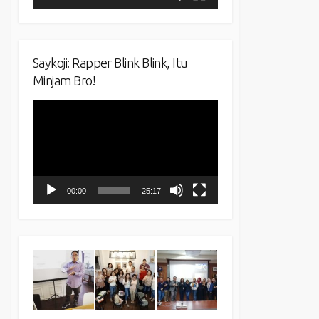
Saykoji: Rapper Blink Blink, Itu
Minjam Bro!
Video
Player
00:00
25:17