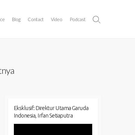
ice
Blog
Contact
Video
Podcast
Search
Toggle
tnya
Eksklusif: Direktur Utama Garuda
Indonesia, Irfan Setiaputra
Video
Player