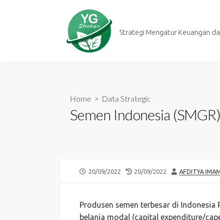
Skip
to
content
Strategi Mengatur Keuangan dan
Home
>
Data Strategic
Semen Indonesia (SMGR) S
PUBLISHED
LAST
AUTHOR
20/09/2022
20/09/2022
AFDITYA IMA
DATE
MODIFIED
DATE
Produsen semen terbesar di Indonesia
belanja modal (capital expenditure/cap