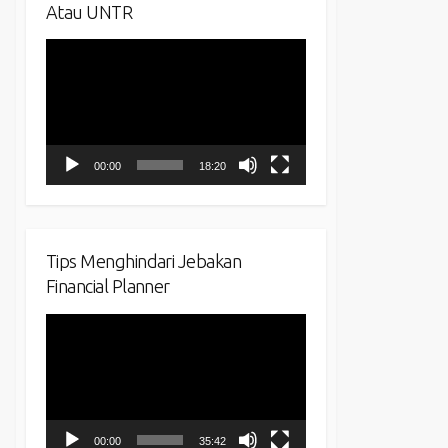
Atau UNTR
Video
Player
00:00
18:20
Tips Menghindari Jebakan
Financial Planner
Video
Player
00:00
35:42