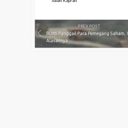
Salah Kaprah
PREV POST
BUMI Panggail Para Pemegang Saham, I
Alasannya