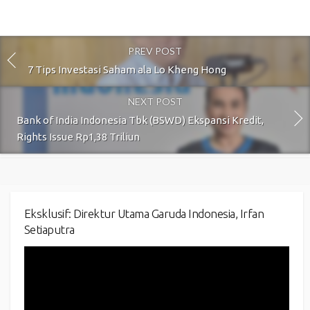
PREV POST
7 Tips Investasi Saham ala Lo Kheng Hong
NEXT POST
Bank of India Indonesia Tbk (BSWD) Ekspansi Kredit,
Rights Issue Rp1,38 Triliun
Eksklusif: Direktur Utama Garuda Indonesia, Irfan
Setiaputra
Video
Player