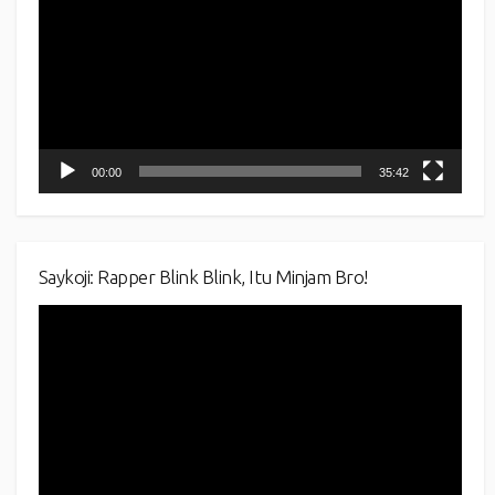
00:00
35:42
Saykoji: Rapper Blink Blink, Itu Minjam Bro!
Video
Player