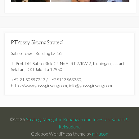
PT Yossy Girsang Strategi
Satrio Tower Building Lv. 16
Jl. Prof. DR. Satrio Blok C4 No.5, RT.7/RW.2, Kuningan, Jakarta
Selatan, DKI Jakarta 12950
+62 21 50897243 / +628113863330,
https://www.yossygirsang.com, info@yossygirsang.com
©2026
Strategi Mengatur Keuangan dan Investasi Saham &
Reksadana
Coldbox WordPress theme by
mirucon