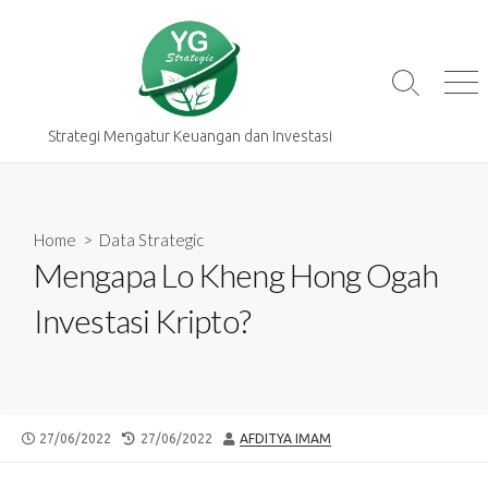
Skip
to
content
Search
Me
Toggle
Strategi Mengatur Keuangan dan Investasi
Home
>
Data Strategic
Mengapa Lo Kheng Hong Ogah
Investasi Kripto?
PUBLISHED
LAST
AUTHOR
27/06/2022
27/06/2022
AFDITYA IMAM
DATE
MODIFIED
DATE