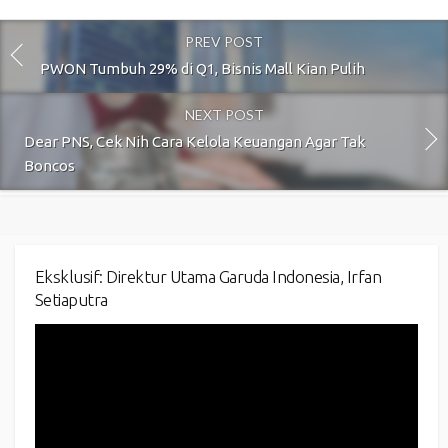
PREV POST
PWON Tumbuh 29% di Q1, Bisnis Mall Kian Pulih
NEXT POST
Dear PNS, Cek Nih Cara Kelola Keuangan Agar Tak
Boncos
Eksklusif: Direktur Utama Garuda Indonesia, Irfan
Setiaputra
Video
Player