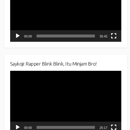
00:00
35:42
Saykoji: Rapper Blink Blink, Itu Minjam Bro!
Video
Player
00:00
25:17