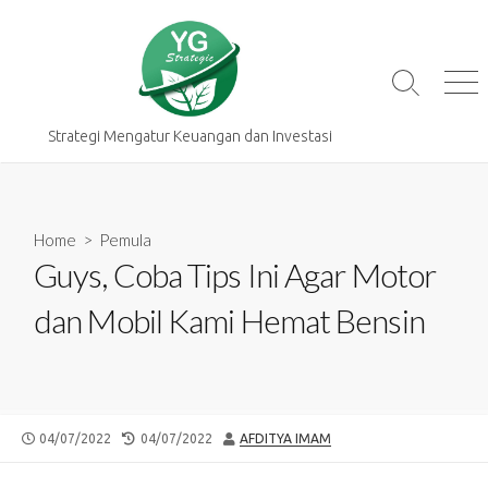
Skip
to
content
Search
Me
Toggle
Strategi Mengatur Keuangan dan Investasi
Home
>
Pemula
Guys, Coba Tips Ini Agar Motor
dan Mobil Kami Hemat Bensin
PUBLISHED
LAST
AUTHOR
04/07/2022
04/07/2022
AFDITYA IMAM
DATE
MODIFIED
DATE