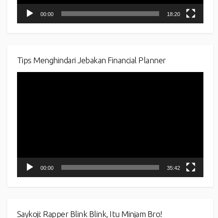
00:00
18:20
Tips Menghindari Jebakan Financial Planner
Video
Player
00:00
35:42
Saykoji: Rapper Blink Blink, Itu Minjam Bro!