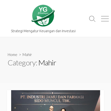
Skip
to
content
Search
Me
Toggle
Strategi Mengatur Keuangan dan Investasi
Home
> Mahir
Category:
Mahir