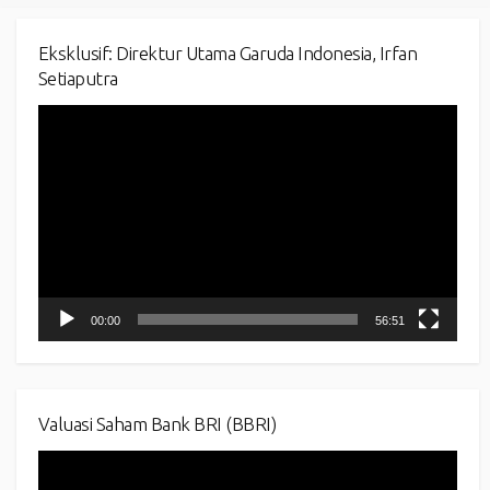
Eksklusif: Direktur Utama Garuda Indonesia, Irfan
Setiaputra
Video
Player
00:00
56:51
Valuasi Saham Bank BRI (BBRI)
Video
Player