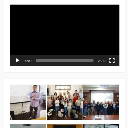
Video
Player
00:00
25:17