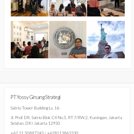
PT Yossy Girsang Strategi
Satrio Tower Building Lv. 16
Jl. Prof. DR. Satrio Blok C4 No.5, RT.7/RW.2, Kuningan, Jakarta
Selatan, DKI Jakarta 12950
+62 21 50897243 / +628113863330,