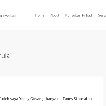
Home
About
Konsultasi Pribadi
Serv
 Investasi
ula”
oleh saya Yossy Girsang -hanya di iTunes Store atau