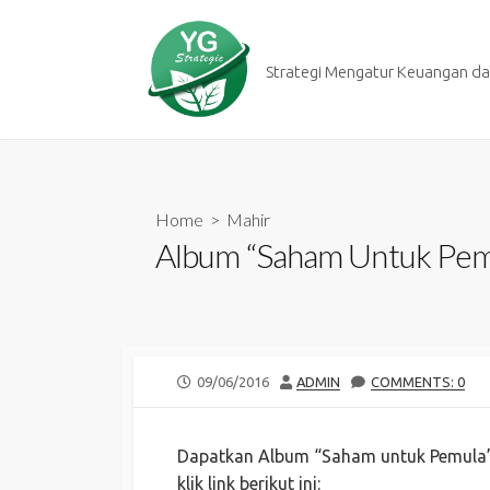
Skip
to
content
Strategi Mengatur Keuangan dan
Home
>
Mahir
Album “Saham Untuk Pem
PUBLISHED
AUTHOR
09/06/2016
ADMIN
COMMENTS: 0
DATE
Dapatkan Album “Saham untuk Pemula” 
klik link berikut ini: