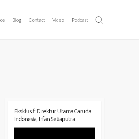
ice
Blog
Contact
Video
Podcast
Search
Toggle
Eksklusif: Direktur Utama Garuda
Indonesia, Irfan Setiaputra
Video
Player