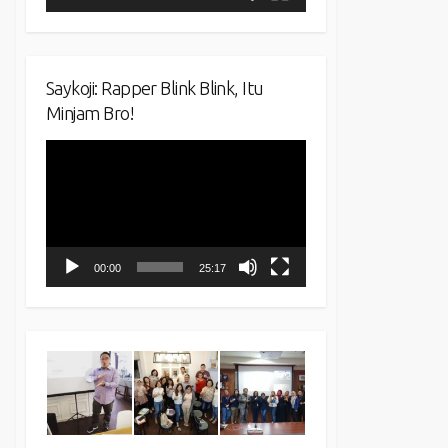
Saykoji: Rapper Blink Blink, Itu
Minjam Bro!
Video
Player
00:00
25:17