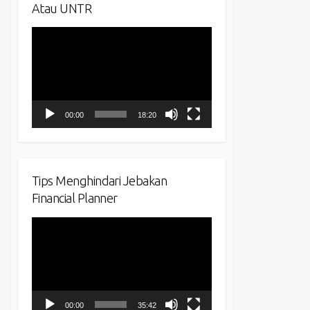
Atau UNTR
Video
Player
00:00
18:20
Tips Menghindari Jebakan
Financial Planner
Video
Player
00:00
35:42