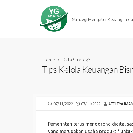
Skip
to
content
Strategi Mengatur Keuangan dan
Home
>
Data Strategic
Tips Kelola Keuangan Bi
PUBLISHED
LAST
AUTHOR
07/11/2022
07/11/2022
AFDITYA IMA
DATE
MODIFIED
DATE
Pemerintah terus mendorong digitalisa
yang merupakan usaha produktif untu