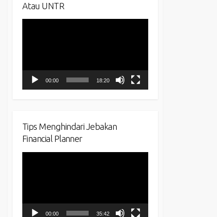
Atau UNTR
Video
Player
00:00
18:20
Tips Menghindari Jebakan
Financial Planner
Video
Player
00:00
35:42