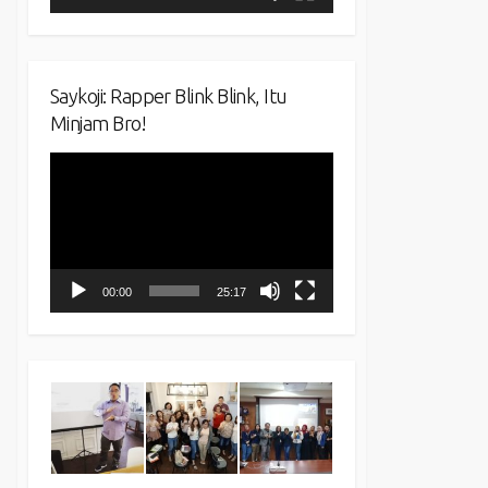
Saykoji: Rapper Blink Blink, Itu
Minjam Bro!
Video
Player
00:00
25:17