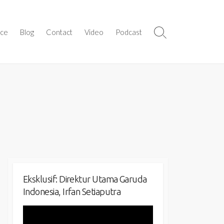
ice
Blog
Contact
Video
Podcast
Search
Toggle
Eksklusif: Direktur Utama Garuda
Indonesia, Irfan Setiaputra
Video
Player