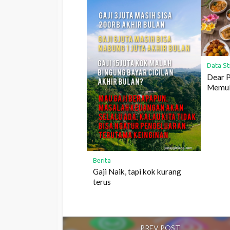
Data St
Dear P
Memula
Berita
Gaji Naik, tapi kok kurang
terus
PREV POST