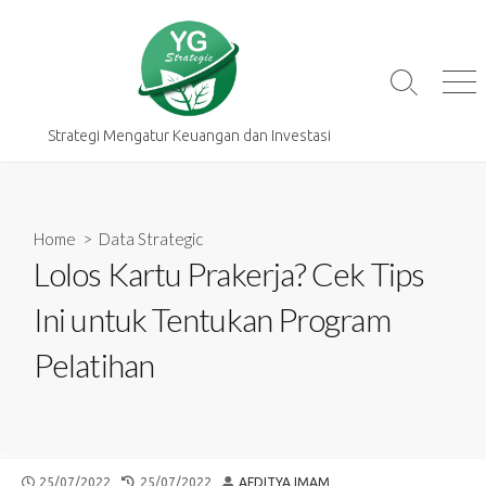
Skip
to
content
Search
Me
Toggle
Strategi Mengatur Keuangan dan Investasi
Home
>
Data Strategic
Lolos Kartu Prakerja? Cek Tips
Ini untuk Tentukan Program
Pelatihan
PUBLISHED
LAST
AUTHOR
25/07/2022
25/07/2022
AFDITYA IMAM