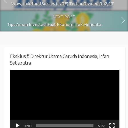
Wow, Indofood Sukses (INDF) Terbar Dividen Rp2,4 T
NEXT POST
Tips Aman Investasi Saat Ekonomi Tak Menentu
Eksklusif: Direktur Utama Garuda Indonesia, Irfan
Setiaputra
Video
Player
00:00
56:51