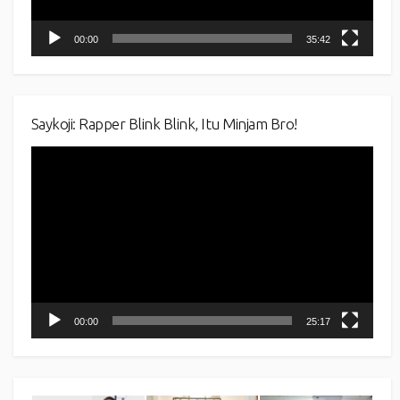
00:00
35:42
Saykoji: Rapper Blink Blink, Itu Minjam Bro!
Video
Player
00:00
25:17