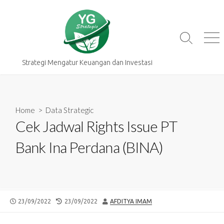
Skip
to
content
Search
Me
Toggle
Strategi Mengatur Keuangan dan Investasi
Home
>
Data Strategic
Cek Jadwal Rights Issue PT
Bank Ina Perdana (BINA)
PUBLISHED
LAST
AUTHOR
23/09/2022
23/09/2022
AFDITYA IMAM
DATE
MODIFIED
DATE