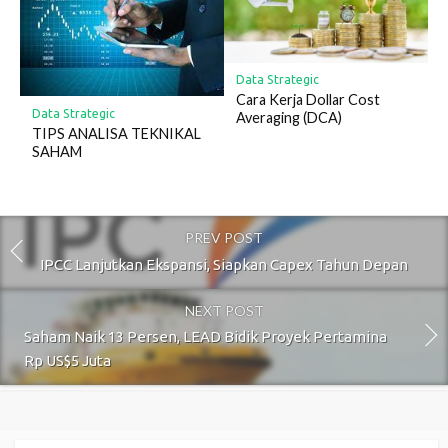
Data Strategic
Cara Kerja Dollar Cost
Data Strategic
Averaging (DCA)
TIPS ANALISA TEKNIKAL
SAHAM
PREV POST
IPCC Lanjutkan Ekspansi, Siapkan Capex Tahun Depan
NEXT POST
Saham Naik 13 Persen, LEAD Bidik Proyek Pertamina
Rp US$5 Juta