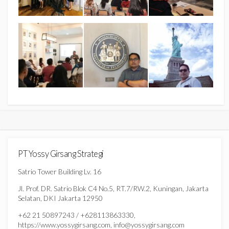
PT Yossy Girsang Strategi
Satrio Tower Building Lv. 16
Jl. Prof. DR. Satrio Blok C4 No.5, RT.7/RW.2, Kuningan, Jakarta
Selatan, DKI Jakarta 12950
+62 21 50897243 / +628113863330,
https://www.yossygirsang.com, info@yossygirsang.com