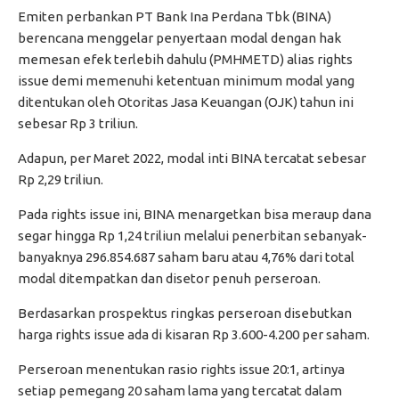
Emiten perbankan PT Bank Ina Perdana Tbk (BINA)
berencana menggelar penyertaan modal dengan hak
memesan efek terlebih dahulu (PMHMETD) alias rights
issue demi memenuhi ketentuan minimum modal yang
ditentukan oleh Otoritas Jasa Keuangan (OJK) tahun ini
sebesar Rp 3 triliun.
Adapun, per Maret 2022, modal inti BINA tercatat sebesar
Rp 2,29 triliun.
Pada rights issue ini, BINA menargetkan bisa meraup dana
segar hingga Rp 1,24 triliun melalui penerbitan sebanyak-
banyaknya 296.854.687 saham baru atau 4,76% dari total
modal ditempatkan dan disetor penuh perseroan.
Berdasarkan prospektus ringkas perseroan disebutkan
harga rights issue ada di kisaran Rp 3.600-4.200 per saham.
Perseroan menentukan rasio rights issue 20:1, artinya
setiap pemegang 20 saham lama yang tercatat dalam