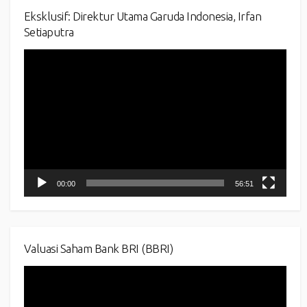
Eksklusif: Direktur Utama Garuda Indonesia, Irfan
Setiaputra
Video
Player
00:00
56:51
Valuasi Saham Bank BRI (BBRI)
Video
Player