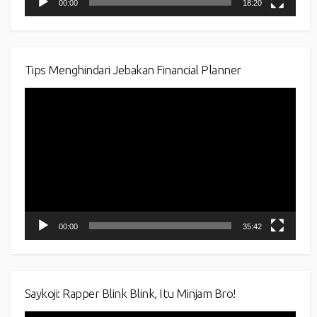
00:00
18:20
Tips Menghindari Jebakan Financial Planner
Video
Player
00:00
35:42
Saykoji: Rapper Blink Blink, Itu Minjam Bro!
Video