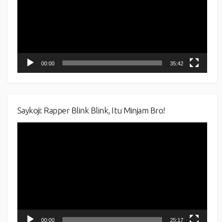
00:00
35:42
Saykoji: Rapper Blink Blink, Itu Minjam Bro!
Video
Player
00:00
25:17