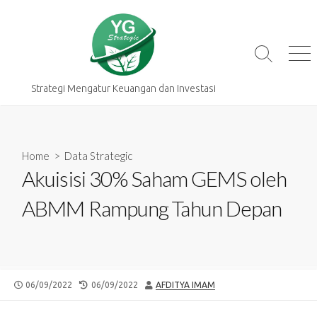
Skip
to
content
Search
Me
Toggle
Strategi Mengatur Keuangan dan Investasi
Home
>
Data Strategic
Akuisisi 30% Saham GEMS oleh
ABMM Rampung Tahun Depan
PUBLISHED
LAST
AUTHOR
06/09/2022
06/09/2022
AFDITYA IMAM
DATE
MODIFIED
DATE