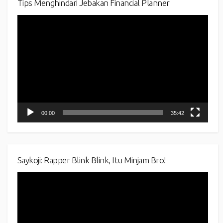
Tips Menghindari Jebakan Financial Planner
Video
Player
00:00
35:42
Saykoji: Rapper Blink Blink, Itu Minjam Bro!
Video
Player