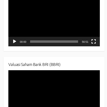
Player
00:00
56:51
Valuasi Saham Bank BRI (BBRI)
Video
Player