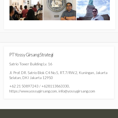
PT Yossy Girsang Strategi
Satrio Tower Building Lv. 16
Jl. Prof. DR. Satrio Blok C4 No.5, RT.7/RW.2, Kuningan, Jakarta
Selatan, DKI Jakarta 12950
+62 21 50897243 / +628113863330,
https://www.yossygirsang.com, info@yossygirsang.com