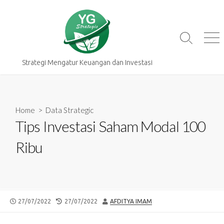
Skip
to
content
Search
Me
Toggle
Strategi Mengatur Keuangan dan Investasi
Home
>
Data Strategic
Tips Investasi Saham Modal 100
Ribu
PUBLISHED
LAST
AUTHOR
27/07/2022
27/07/2022
AFDITYA IMAM
DATE
MODIFIED
DATE