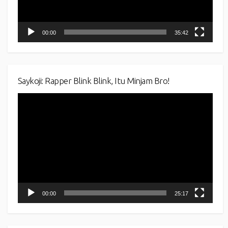
00:00
35:42
Saykoji: Rapper Blink Blink, Itu Minjam Bro!
Video
Player
00:00
25:17