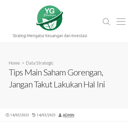
Skip
to
content
Search
Me
Toggle
Strategi Mengatur Keuangan dan Investasi
Home
>
Data Strategic
Tips Main Saham Gorengan,
Jangan Takut Lakukan Hal Ini
PUBLISHED
LAST
AUTHOR
14/03/2023
14/03/2023
ADMIN
DATE
MODIFIED
DATE