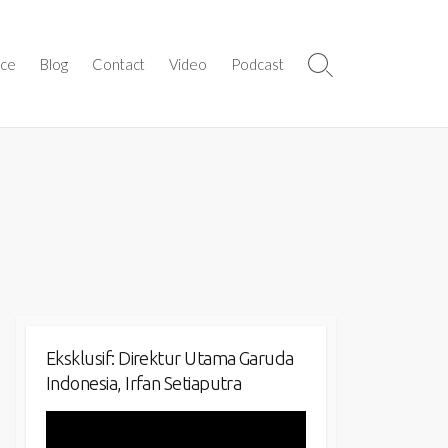
ice
Blog
Contact
Video
Podcast
Search
Toggle
Eksklusif: Direktur Utama Garuda
Indonesia, Irfan Setiaputra
Video
Player