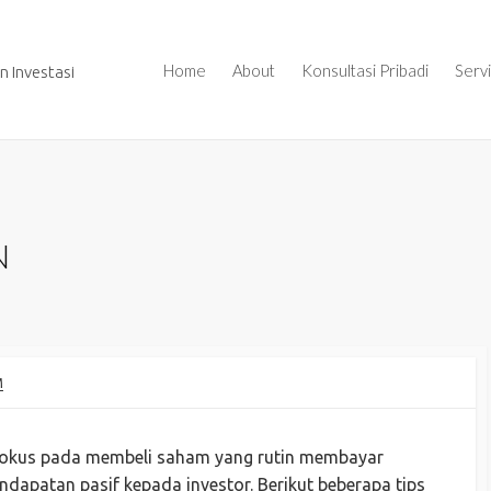
Home
About
Konsultasi Pribadi
Serv
 Investasi
N
M
g fokus pada membeli saham yang rutin membayar
ndapatan pasif kepada investor. Berikut beberapa tips