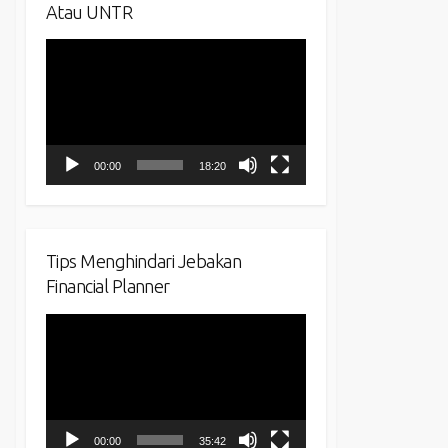
Atau UNTR
Video
Player
00:00
18:20
Tips Menghindari Jebakan
Financial Planner
Video
Player
00:00
35:42