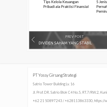
Tips Kelola Keuangan
5 Jeni
Pribadi ala Praktisi Finansial
Pernah
Pemin
PREV POST
DIVIDEN SAHAM YANG STABIL
PT Yossy Girsang Strategi
Satrio Tower Building Lv. 16
Jl. Prof. DR. Satrio Blok C4 No.5, RT.7/RW.2, Ku
+62 21 50897243 / +628113863330, https://ww