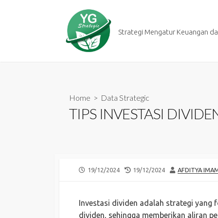
Skip
to
content
Strategi Mengatur Keuangan dan
Home
>
Data Strategic
TIPS INVESTASI DIVIDE
PUBLISHED
LAST
AUTHOR
19/12/2024
19/12/2024
AFDITYA IMA
DATE
MODIFIED
DATE
Investasi dividen adalah strategi yan
dividen, sehingga memberikan aliran pe