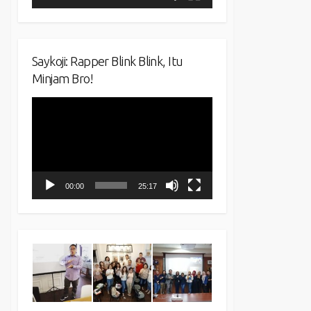
Saykoji: Rapper Blink Blink, Itu
Minjam Bro!
Video
Player
00:00
25:17