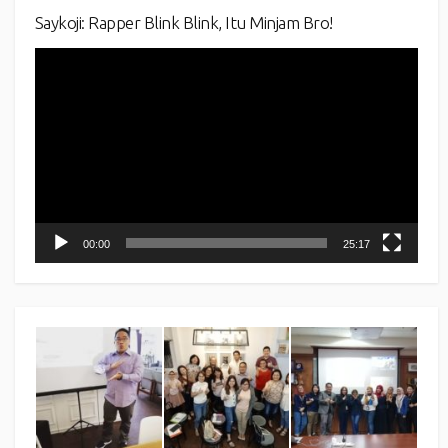
Saykoji: Rapper Blink Blink, Itu Minjam Bro!
Video
Player
00:00
25:17