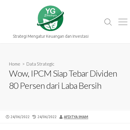
Skip
to
content
Search
Me
Toggle
Strategi Mengatur Keuangan dan Investasi
Home
>
Data Strategic
Wow, IPCM Siap Tebar Dividen
80 Persen dari Laba Bersih
PUBLISHED
LAST
AUTHOR
24/06/2022
24/06/2022
AFDITYA IMAM
DATE
MODIFIED
DATE