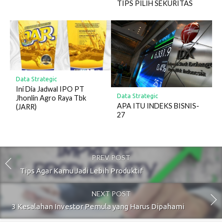
TIPS PILIH SEKURITAS
Data Strategic
Ini Dia Jadwal IPO PT
Data Strategic
Jhonlin Agro Raya Tbk
APA ITU INDEKS BISNIS-
(JARR)
27
PREV POST
Tips Agar Kamu Jadi Lebih Produktif
NEXT POST
3 Kesalahan Investor Pemula yang Harus Dipahami