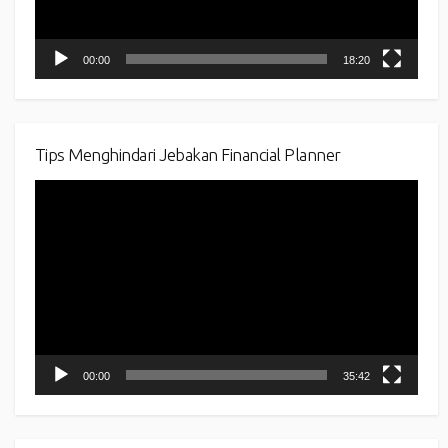
00:00
18:20
Tips Menghindari Jebakan Financial Planner
Video
Player
00:00
35:42