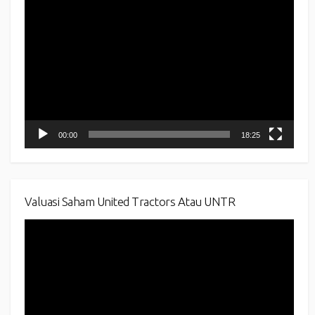
Video
Player
00:00
18:25
Valuasi Saham United Tractors Atau UNTR
Video
Player