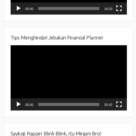
00:00
18:20
Tips Menghindari Jebakan Financial Planner
Video
Player
00:00
35:42
Saykoji: Rapper Blink Blink, Itu Minjam Bro!