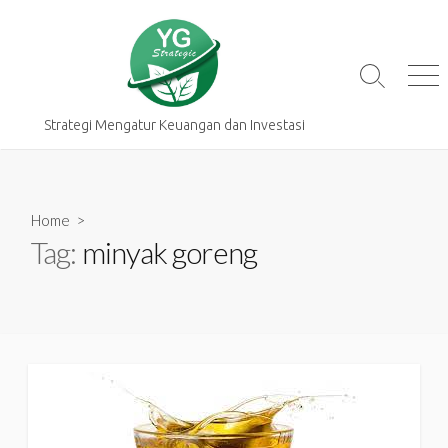
Skip
to
content
Search
Me
Toggle
Strategi Mengatur Keuangan dan Investasi
Home
>
Tag:
minyak goreng