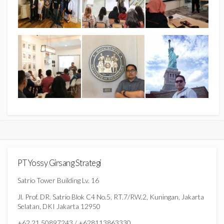
PT Yossy Girsang Strategi
Satrio Tower Building Lv. 16
Jl. Prof. DR. Satrio Blok C4 No.5, RT.7/RW.2, Kuningan, Jakarta
Selatan, DKI Jakarta 12950
+62 21 50897243 / +628113863330,