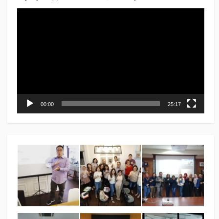
Video
Player
00:00
25:17