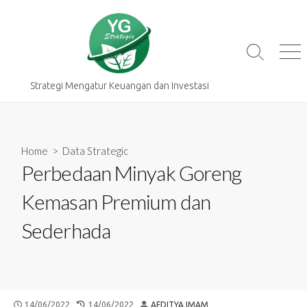
Skip
to
content
Search
Me
Toggle
Strategi Mengatur Keuangan dan Investasi
Home
>
Data Strategic
Perbedaan Minyak Goreng
Kemasan Premium dan
Sederhada
PUBLISHED
LAST
AUTHOR
14/06/2022
14/06/2022
AFDITYA IMAM