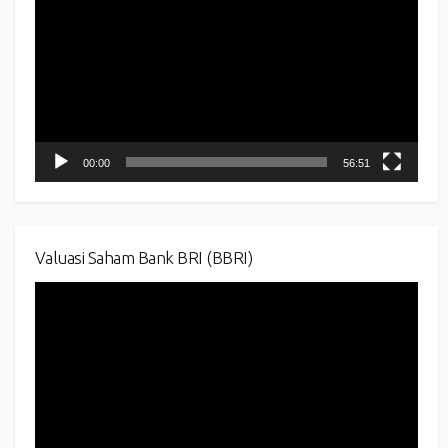
00:00
56:51
Valuasi Saham Bank BRI (BBRI)
Video
Player