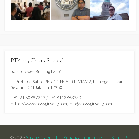
PT Yossy Girsang Strategi
Satrio Tower Building Lv. 16
Jl. Prof. DR. Satrio Blok C4 No.5, RT.7/RW.2, Kuningan, Jakarta
Selatan, DKI Jakarta 12950
+62 21 50897243 / +628113863330,
https://www.yossygirsang.com, info@yossygirsang.com
©2026
Strategi Mengatur Keuangan dan Investasi Saham &