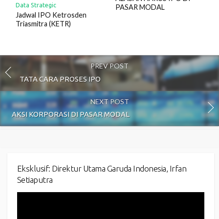
Data Strategic
PASAR MODAL
Jadwal IPO Ketrosden
Triasmitra (KETR)
PREV POST
TATA CARA PROSES IPO
NEXT POST
AKSI KORPORASI DI PASAR MODAL
Eksklusif: Direktur Utama Garuda Indonesia, Irfan
Setiaputra
Video
Player