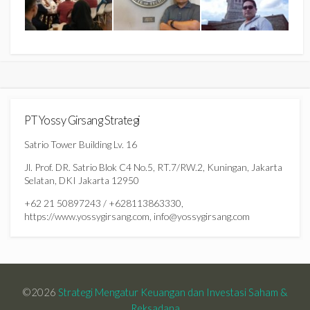
PT Yossy Girsang Strategi
Satrio Tower Building Lv. 16
Jl. Prof. DR. Satrio Blok C4 No.5, RT.7/RW.2, Kuningan, Jakarta
Selatan, DKI Jakarta 12950
+62 21 50897243 / +628113863330,
https://www.yossygirsang.com, info@yossygirsang.com
©2026
Strategi Mengatur Keuangan dan Investasi Saham &
Reksadana