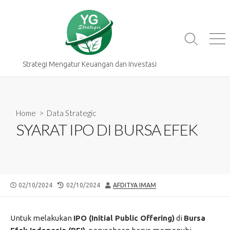
Skip
to
content
Search
Me
Toggle
Strategi Mengatur Keuangan dan Investasi
Home
>
Data Strategic
SYARAT IPO DI BURSA EFEK
PUBLISHED
LAST
AUTHOR
02/10/2024
02/10/2024
AFDITYA IMAM
DATE
MODIFIED
DATE
Untuk melakukan
IPO (Initial Public Offering)
di
Bursa