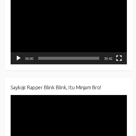
Video
Player
00:00
35:42
Saykoji: Rapper Blink Blink, Itu Minjam Bro!
Video
Player