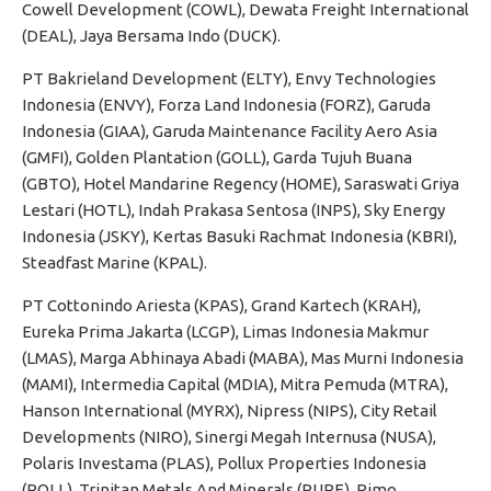
Cowell Development (COWL), Dewata Freight International
(DEAL), Jaya Bersama Indo (DUCK).
PT Bakrieland Development (ELTY), Envy Technologies
Indonesia (ENVY), Forza Land Indonesia (FORZ), Garuda
Indonesia (GIAA), Garuda Maintenance Facility Aero Asia
(GMFI), Golden Plantation (GOLL), Garda Tujuh Buana
(GBTO), Hotel Mandarine Regency (HOME), Saraswati Griya
Lestari (HOTL), Indah Prakasa Sentosa (INPS), Sky Energy
Indonesia (JSKY), Kertas Basuki Rachmat Indonesia (KBRI),
Steadfast Marine (KPAL).
PT Cottonindo Ariesta (KPAS), Grand Kartech (KRAH),
Eureka Prima Jakarta (LCGP), Limas Indonesia Makmur
(LMAS), Marga Abhinaya Abadi (MABA), Mas Murni Indonesia
(MAMI), Intermedia Capital (MDIA), Mitra Pemuda (MTRA),
Hanson International (MYRX), Nipress (NIPS), City Retail
Developments (NIRO), Sinergi Megah Internusa (NUSA),
Polaris Investama (PLAS), Pollux Properties Indonesia
(POLL), Trinitan Metals And Minerals (PURE), Rimo