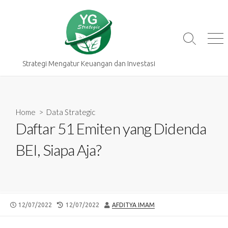
Skip
to
content
Search
Me
Toggle
Strategi Mengatur Keuangan dan Investasi
Home
>
Data Strategic
Daftar 51 Emiten yang Didenda
BEI, Siapa Aja?
PUBLISHED
LAST
AUTHOR
12/07/2022
12/07/2022
AFDITYA IMAM
DATE
MODIFIED
DATE