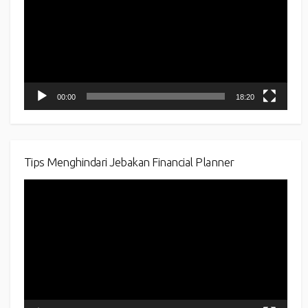
00:00
18:20
Tips Menghindari Jebakan Financial Planner
Video
Player