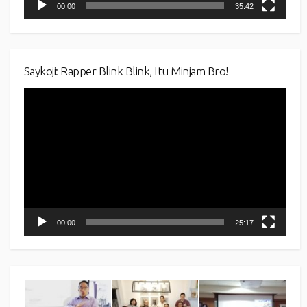
00:00
35:42
Saykoji: Rapper Blink Blink, Itu Minjam Bro!
Video
Player
00:00
25:17