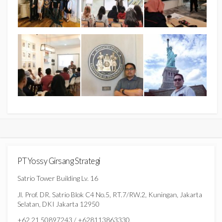
PT Yossy Girsang Strategi
Satrio Tower Building Lv. 16
Jl. Prof. DR. Satrio Blok C4 No.5, RT.7/RW.2, Kuningan, Jakarta
Selatan, DKI Jakarta 12950
+62 21 50897243 / +628113863330,