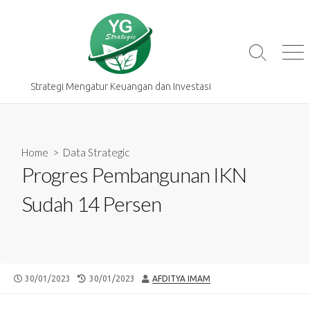
Skip
to
content
Search
Me
Toggle
Strategi Mengatur Keuangan dan Investasi
Home
>
Data Strategic
Progres Pembangunan IKN
Sudah 14 Persen
PUBLISHED
LAST
AUTHOR
30/01/2023
30/01/2023
AFDITYA IMAM
DATE
MODIFIED
DATE