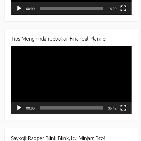
00:00
18:20
Tips Menghindari Jebakan Financial Planner
Video
Player
00:00
35:42
Saykoji: Rapper Blink Blink, Itu Minjam Bro!