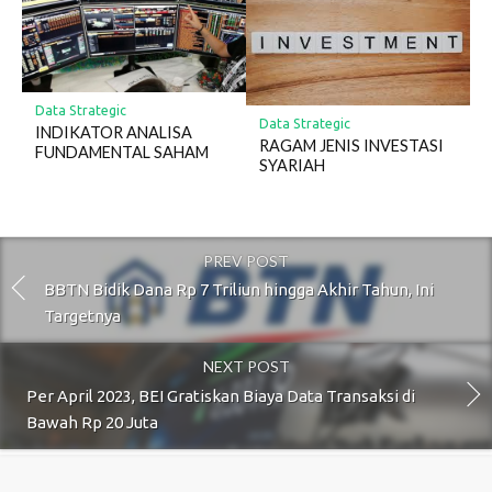
Data Strategic
Data Strategic
INDIKATOR ANALISA
RAGAM JENIS INVESTASI
FUNDAMENTAL SAHAM
SYARIAH
PREV POST
BBTN Bidik Dana Rp 7 Triliun hingga Akhir Tahun, Ini
Targetnya
NEXT POST
Per April 2023, BEI Gratiskan Biaya Data Transaksi di
Bawah Rp 20 Juta